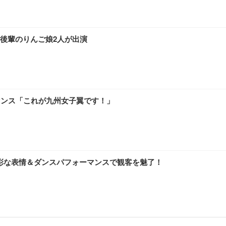
V解禁！後輩のりんご娘2人が出演
ォーマンス「これが九州女子翼です！」
どの多彩な表情＆ダンスパフォーマンスで観客を魅了！