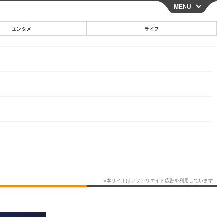
MENU
CLOSE
エンタメ
ライフ
スマートフォン
ガジェット・ツール
その他
映画・ドラマ
韓国・芸能
グルメ
スポーツ
ショッピング
ブログ
その他