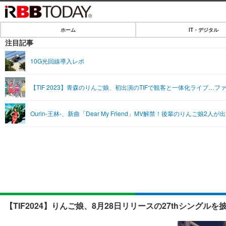
ホーム
IT・デジタル
ホーム
注目記事
IT・デジタル
10G光回線導入レポ
IT・デジタルTOP
SPEED TEST
【TIF 2023】青森のりんご娘、初出演のTIFで観客と一体化ライブ…フ
ネタ
エンタメ
Ourin-王林-、新曲「Dear My Friend」MV解禁！後輩のりんご娘2人が
ショッピング
エンタメTOP
ライフ
韓流・K-POP
ライフTOP
リリース一覧
音楽
ペット
プッシュ通知の停止方法
グラビア
その他
ショッピング
【TIF2024】りんご娘、8月28日リリースの27thシングルを