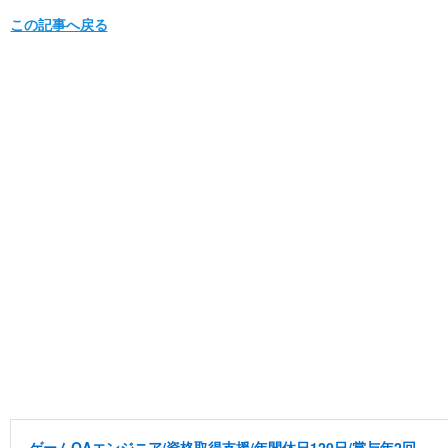
この記事へ戻る
ゲームQAエンジニア/資格取得支援/年間休日120日/賞与年2回