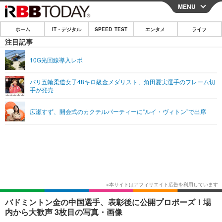
MENU
CLOSE
ホーム
IT・デジタル
SPEED TEST
エンタメ
ライフ
ホーム
注目記事
IT・デジタル
10G光回線導入レポ
IT・デジタルTOP
スマートフォン
SPEED TEST
パリ五輪柔道女子48キロ級金メダリスト、角田夏実選手のフレーム切
手が発売
ネタ
ガジェット・ツール
エンタメ
広瀬すず、開会式のカクテルパーティーに“ルイ・ヴィトン”で出席
ショッピング
その他
エンタメTOP
映画・ドラマ
ライフ
韓流・K-POP
韓国・芸能
ライフTOP
グルメ
リリース一覧
音楽
スポーツ
ペット
ショッピング
プッシュ通知の停止方法
グラビア
ブログ
その他
ショッピング
その他
バドミントン金の中国選手、表彰後に公開プロポーズ！場
内から大歓声 3枚目の写真・画像