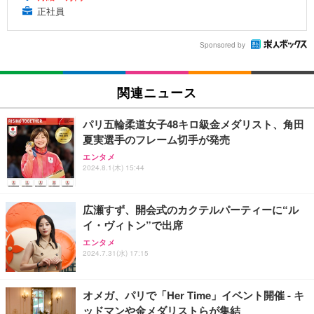
正社員
Sponsored by
関連ニュース
パリ五輪柔道女子48キロ級金メダリスト、角田
夏実選手のフレーム切手が発売
エンタメ
2024.8.1(木) 15:44
広瀬すず、開会式のカクテルパーティーに“ル
イ・ヴィトン”で出席
エンタメ
2024.7.31(水) 17:15
オメガ、パリで「Her Time」イベント開催 - キ
ッドマンや金メダリストらが集結