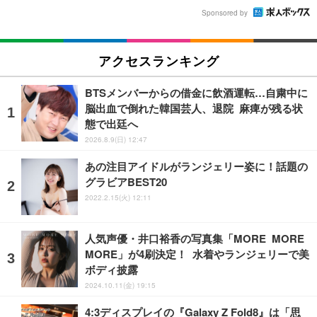
Sponsored by
アクセスランキング
BTSメンバーからの借金に飲酒運転…自粛中に
脳出血で倒れた韓国芸人、退院 麻痺が残る状
態で出廷へ
2026.8.9(日) 12:47
あの注目アイドルがランジェリー姿に！話題の
グラビアBEST20
2022.2.15(火) 12:11
人気声優・井口裕香の写真集「MORE MORE
MORE」が4刷決定！ 水着やランジェリーで美
ボディ披露
2024.10.11(金) 19:15
4:3ディスプレイの『Galaxy Z Fold8』は「思