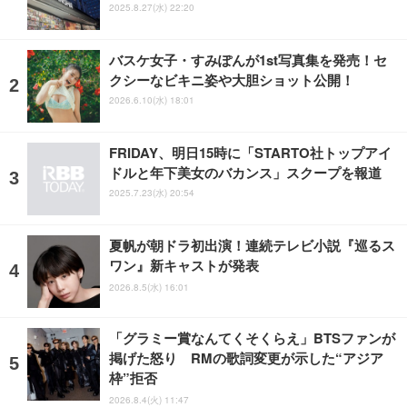
2025.8.27(水) 22:20
バスケ女子・すみぽんが1st写真集を発売！セ
クシーなビキニ姿や大胆ショット公開！
2026.6.10(水) 18:01
FRIDAY、明日15時に「STARTO社トップアイ
ドルと年下美女のバカンス」スクープを報道
2025.7.23(水) 20:54
夏帆が朝ドラ初出演！連続テレビ小説『巡るス
ワン』新キャストが発表
2026.8.5(水) 16:01
「グラミー賞なんてくそくらえ」BTSファンが
掲げた怒り RMの歌詞変更が示した“アジア
枠”拒否
2026.8.4(火) 11:47