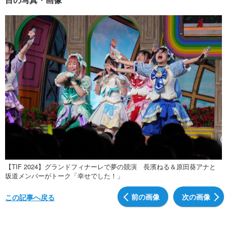
【TIF 2024】グランドフィナーレで夢の競演 長濱ねる＆原田葵アナと
坂道メンバーがトーク「幸せでした！」
前の画像
次の画像
この記事へ戻る