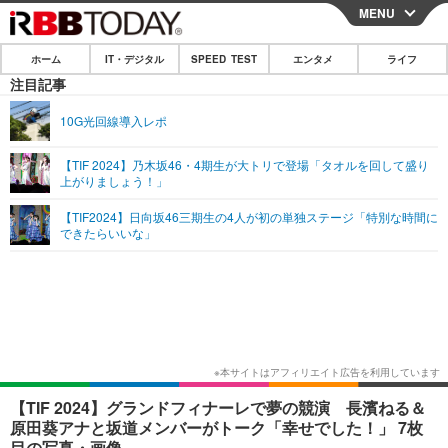
MENU
CLOSE
ホーム
IT・デジタル
SPEED TEST
エンタメ
ライフ
ホーム
注目記事
IT・デジタル
10G光回線導入レポ
IT・デジタルTOP
スマートフォン
SPEED TEST
【TIF 2024】乃木坂46・4期生が大トリで登場「タオルを回して盛り
上がりましょう！」
ネタ
ガジェット・ツール
エンタメ
【TIF2024】日向坂46三期生の4人が初の単独ステージ「特別な時間に
ショッピング
その他
できたらいいな」
エンタメTOP
映画・ドラマ
ライフ
韓流・K-POP
韓国・芸能
ライフTOP
グルメ
リリース一覧
音楽
スポーツ
ペット
ショッピング
プッシュ通知の停止方法
グラビア
ブログ
その他
ショッピング
その他
【TIF 2024】グランドフィナーレで夢の競演 長濱ねる＆
原田葵アナと坂道メンバーがトーク「幸せでした！」 7枚
目の写真・画像