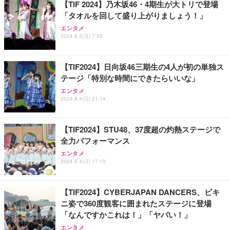
【TIF 2024】乃木坂46・4期生が大トリで登場
「タオルを回して盛り上がりましょう！」
エンタメ
2024.8.5(月) 7:55
【TIF2024】日向坂46三期生の4人が初の単独ス
テージ「特別な時間にできたらいいな」
エンタメ
2024.8.4(日) 21:14
【TIF2024】STU48、37度超の灼熱ステージで
全力パフォーマンス
エンタメ
2024.8.4(日) 17:10
【TIF2024】CYBERJAPAN DANCERS、ビキ
ニ姿で360度観客に囲まれたステージに登場
「なんですかこれは！」「ヤバい！」
エンタメ