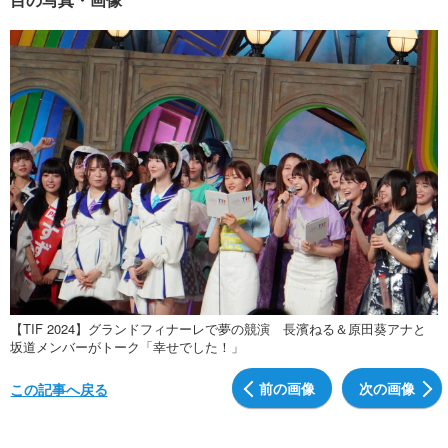
【TIF 2024】グランドフィナーレで夢の競演 長濱ねる＆原田葵アナと
坂道メンバーがトーク「幸せでした！」
前の画像
次の画像
この記事へ戻る