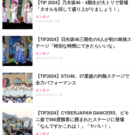
【TIF 2024】乃木坂46・4期生が大トリで登場
「タオルを回して盛り上がりましょう！」
エンタメ
2024.8.5(月) 7:55
【TIF2024】日向坂46三期生の4人が初の単独ス
テージ「特別な時間にできたらいいな」
エンタメ
2024.8.4(日) 21:14
【TIF2024】STU48、37度超の灼熱ステージで
全力パフォーマンス
エンタメ
2024.8.4(日) 17:10
【TIF2024】CYBERJAPAN DANCERS、ビキ
ニ姿で360度観客に囲まれたステージに登場
「なんですかこれは！」「ヤバい！」
エンタメ