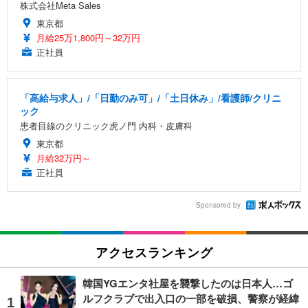
株式会社Meta Sales
東京都
月給25万1,800円～32万円
正社員
「高給与求人」/「日勤のみ可」/「土日休み」/看護師/クリニ
ック
患者目線のクリニック虎ノ門 内科・皮膚科
東京都
月給32万円～
正社員
Sponsored by
アクセスランキング
韓国YGエンタ社屋を襲撃したのは日本人…ゴ
ルフクラブで出入口の一部を破損、警察が経緯