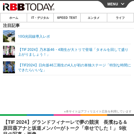
MENU
CLOSE
ホーム
IT・デジタル
SPEED TEST
エンタメ
ライフ
ホーム
注目記事
IT・デジタル
10G光回線導入レポ
IT・デジタルTOP
スマートフォン
SPEED TEST
【TIF 2024】乃木坂46・4期生が大トリで登場「タオルを回して盛り
上がりましょう！」
ネタ
ガジェット・ツール
エンタメ
【TIF2024】日向坂46三期生の4人が初の単独ステージ「特別な時間に
ショッピング
その他
できたらいいな」
エンタメTOP
映画・ドラマ
ライフ
韓流・K-POP
韓国・芸能
ライフTOP
グルメ
リリース一覧
音楽
スポーツ
ペット
ショッピング
プッシュ通知の停止方法
グラビア
ブログ
その他
ショッピング
その他
【TIF 2024】グランドフィナーレで夢の競演 長濱ねる＆
原田葵アナと坂道メンバーがトーク「幸せでした！」 9枚
目の写真・画像