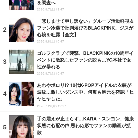
を調査へ
2026.8.7(金) 18:47
「悲しませて申し訳ない」グループ活動軽視＆
ファン冷遇で批判浴びるBLACKPINK、ジスが
心境を吐露【全文】
2026.8.8(土) 10:47
ゴルフクラブで襲撃、BLACKPINKの10周年イ
ベントに激怒したファンの説も…YG本社で女
性が暴れる
2026.8.7(金) 10:47
あわやポロリ!? 10代K-POPアイドルの衣装が
波紋…激しいダンス中、何度も胸元を確認「ヒ
ヤヒヤした」
2026.7.29(水) 12:17
手の震えが止まらず…KARA・スンヨン、健康
状態に心配の声 思わぬ形でファンの動画が拡
散