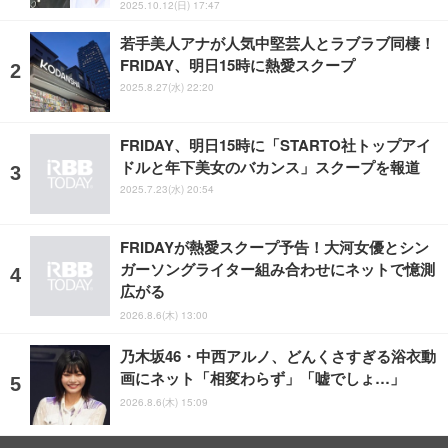
2025.10.12(日) 17:47
若手美人アナが人気中堅芸人とラブラブ同棲！
FRIDAY、明日15時に熱愛スクープ
2025.8.27(水) 22:20
FRIDAY、明日15時に「STARTO社トップアイ
ドルと年下美女のバカンス」スクープを報道
2025.7.23(水) 20:54
FRIDAYが熱愛スクープ予告！大河女優とシン
ガーソングライター組み合わせにネットで憶測
広がる
2026.8.6(木) 13:00
乃木坂46・中西アルノ、どんくさすぎる浴衣動
画にネット「相変わらず」「嘘でしょ…」
2026.8.6(木) 15:09