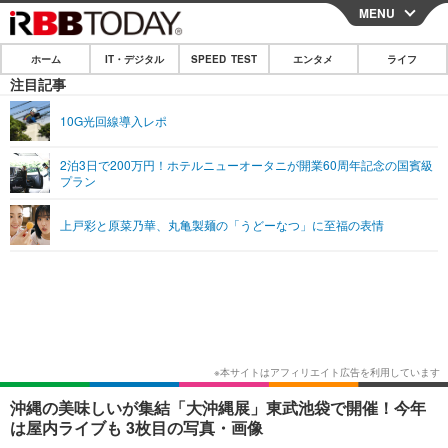
MENU
CLOSE
ホーム
IT・デジタル
SPEED TEST
エンタメ
ライフ
ホーム
注目記事
IT・デジタル
10G光回線導入レポ
IT・デジタルTOP
スマートフォン
SPEED TEST
2泊3日で200万円！ホテルニューオータニが開業60周年記念の国賓級
プラン
ネタ
ガジェット・ツール
エンタメ
上戸彩と原菜乃華、丸亀製麺の「うどーなつ」に至福の表情
ショッピング
その他
エンタメTOP
映画・ドラマ
ライフ
韓流・K-POP
韓国・芸能
ライフTOP
グルメ
リリース一覧
音楽
スポーツ
ペット
ショッピング
プッシュ通知の停止方法
グラビア
ブログ
その他
ショッピング
その他
沖縄の美味しいが集結「大沖縄展」東武池袋で開催！今年
は屋内ライブも 3枚目の写真・画像