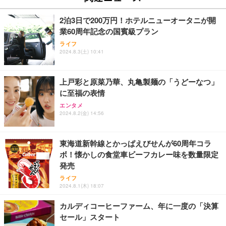
2泊3日で200万円！ホテルニューオータニが開
業60周年記念の国賓級プラン
ライフ
2024.8.3(土) 10:41
上戸彩と原菜乃華、丸亀製麺の「うどーなつ」
に至福の表情
エンタメ
2024.8.2(金) 14:56
東海道新幹線とかっぱえびせんが60周年コラ
ボ！懐かしの食堂車ビーフカレー味を数量限定
発売
ライフ
2024.8.1(木) 18:07
カルディコーヒーファーム、年に一度の「決算
セール」スタート