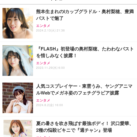
熊本生まれのIカップグラドル・奥村梨穂、豊満
バストで魅了
エンタメ
2024.2.13(火) 21:36
『FLASH』初登場の奥村梨穂、たわわなバスト
を惜しみなく披露！
エンタメ
2023.11.29(水) 6:00
人気コスプレイヤー・東雲うみ、ヤングアニマ
ルWebでメガネ姿のフェチグラビア披露
エンタメ
2024.8.2(金) 16:00
夏の暑さを吹き飛ばす最強ボディ！ 沢口愛華、
2種の悩殺ビキニで『週チャン』登場