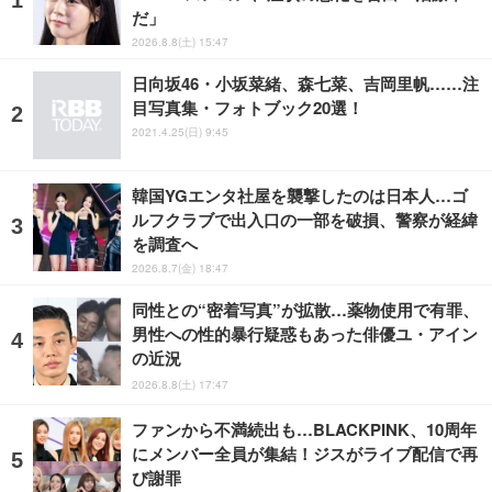
だ」
2026.8.8(土) 15:47
日向坂46・小坂菜緒、森七菜、吉岡里帆……注
目写真集・フォトブック20選！
2021.4.25(日) 9:45
韓国YGエンタ社屋を襲撃したのは日本人…ゴ
ルフクラブで出入口の一部を破損、警察が経緯
を調査へ
2026.8.7(金) 18:47
同性との“密着写真”が拡散…薬物使用で有罪、
男性への性的暴行疑惑もあった俳優ユ・アイン
の近況
2026.8.8(土) 17:47
ファンから不満続出も…BLACKPINK、10周年
にメンバー全員が集結！ジスがライブ配信で再
び謝罪