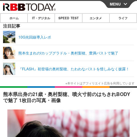
MENU
CLOSE
ホーム
IT・デジタル
SPEED TEST
エンタメ
ライフ
ホーム
注目記事
IT・デジタル
10G光回線導入レポ
IT・デジタルTOP
スマートフォン
SPEED TEST
熊本生まれのIカップグラドル・奥村梨穂、豊満バストで魅了
ネタ
ガジェット・ツール
エンタメ
『FLASH』初登場の奥村梨穂、たわわなバストを惜しみなく披露！
ショッピング
その他
エンタメTOP
映画・ドラマ
ライフ
韓流・K-POP
韓国・芸能
ライフTOP
グルメ
リリース一覧
熊本県出身の21歳・奥村梨穂、噴火寸前のはちきれBODY
音楽
スポーツ
ペット
ショッピング
で魅了 1枚目の写真・画像
プッシュ通知の停止方法
グラビア
ブログ
その他
ショッピング
その他