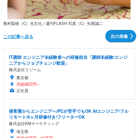
奥村梨穂（C）光文社／週刊FLASH 写真（C）矢西誠二
次の画像
この記事へ戻る
IT講師 エンジニア未経験者への研修担当「講師未経験/エンジ
ニアからジョブチェンジ歓迎」
株式会社リゾーム
東京都
月給28万円～
正社員
接客業からエンジニアへ/PCが苦手でもOK AIエンジニア/フル
リモート/6ヶ月研修付き/フリーターOK
株式会社KMマーケティング
埼玉県
月給40万円～64万円