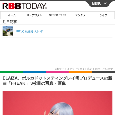
MENU
CLOSE
ホーム
IT・デジタル
SPEED TEST
エンタメ
ライフ
ホーム
注目記事
IT・デジタル
10G光回線導入レポ
IT・デジタルTOP
スマートフォン
SPEED TEST
ネタ
ガジェット・ツール
エンタメ
ショッピング
その他
エンタメTOP
映画・ドラマ
ライフ
韓流・K-POP
韓国・芸能
ライフTOP
グルメ
リリース一覧
ELAIZA、ポルカドットスティングレイ雫プロデュースの新
音楽
スポーツ
ペット
ショッピング
曲「FREAK」 3枚目の写真・画像
プッシュ通知の停止方法
グラビア
ブログ
その他
ショッピング
その他