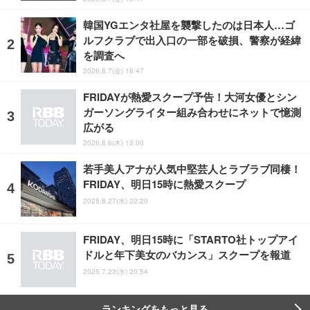
韓国YGエンタ社屋を襲撃したのは日本人…ゴ
ルフクラブで出入口の一部を破損、警察が経緯
を調査へ
2026.8.7(金) 18:47
FRIDAYが熱愛スクープ予告！大河女優とシン
ガーソングライター組み合わせにネットで憶測
広がる
2026.8.6(木) 13:00
若手美人アナが人気中堅芸人とラブラブ同棲！
FRIDAY、明日15時に熱愛スクープ
2025.8.27(水) 22:20
FRIDAY、明日15時に「STARTO社トップアイ
ドルと年下美女のバカンス」スクープを報道
2025.7.23(水) 20:54
ランキングをもっと見る