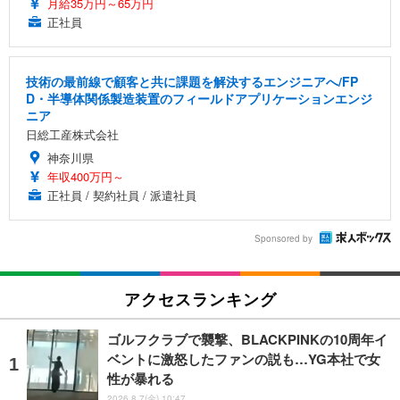
月給35万円～65万円
正社員
技術の最前線で顧客と共に課題を解決するエンジニアへ/FP
D・半導体関係製造装置のフィールドアプリケーションエンジ
ニア
日総工産株式会社
神奈川県
年収400万円～
正社員 / 契約社員 / 派遣社員
Sponsored by
アクセスランキング
ゴルフクラブで襲撃、BLACKPINKの10周年イ
ベントに激怒したファンの説も…YG本社で女
性が暴れる
2026.8.7(金) 10:47