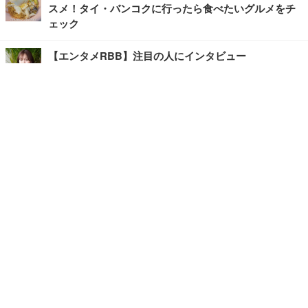
スメ！タイ・バンコクに行ったら食べたいグルメをチ
ェック
【エンタメRBB】注目の人にインタビュー
【坂道グループニュース】ーエンタメRBBー
今観るべきオススメ「韓国ドラマ」
快適デスクのヒントが満載！こだわりデスクツアー
【進化するオフィス】
写真・画像
ホーム
›
エンタメ
›
その他
›
記事
›