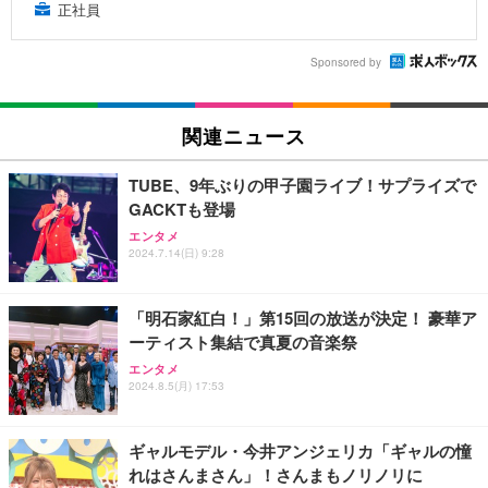
正社員
Sponsored by
関連ニュース
TUBE、9年ぶりの甲子園ライブ！サプライズで
GACKTも登場
エンタメ
2024.7.14(日) 9:28
「明石家紅白！」第15回の放送が決定！ 豪華ア
ーティスト集結で真夏の音楽祭
エンタメ
2024.8.5(月) 17:53
ギャルモデル・今井アンジェリカ「ギャルの憧
れはさんまさん」！さんまもノリノリに