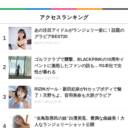
アクセスランキング
あの注目アイドルがランジェリー姿に！話題の
グラビアBEST20
2022.2.15(火) 12:11
ゴルフクラブで襲撃、BLACKPINKの10周年イ
ベントに激怒したファンの説も…YG本社で女
性が暴れる
2026.8.7(金) 10:47
RIZINガール・新田妃奈がHカップボディで魅
了！天野ちよ、音羽美奈も大胆グラビア
2026.7.28(火) 20:58
“全鳥取県民の妹”白濱美兎、豊満な曲線美！大
人なランジェリーショット公開