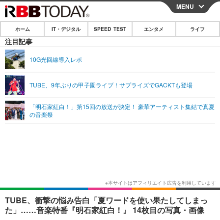
MENU
CLOSE
ホーム
IT・デジタル
SPEED TEST
エンタメ
ライフ
ホーム
注目記事
IT・デジタル
10G光回線導入レポ
IT・デジタルTOP
スマートフォン
SPEED TEST
TUBE、9年ぶりの甲子園ライブ！サプライズでGACKTも登場
ネタ
ガジェット・ツール
エンタメ
「明石家紅白！」第15回の放送が決定！ 豪華アーティスト集結で真夏
ショッピング
その他
の音楽祭
エンタメTOP
映画・ドラマ
ライフ
韓流・K-POP
韓国・芸能
ライフTOP
グルメ
リリース一覧
音楽
スポーツ
ペット
ショッピング
プッシュ通知の停止方法
グラビア
ブログ
その他
ショッピング
その他
TUBE、衝撃の悩み告白「夏ワードを使い果たしてしまっ
た」……音楽特番『明石家紅白！』 14枚目の写真・画像