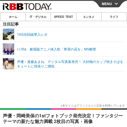
MENU
CLOSE
ホーム
IT・デジタル
SPEED TEST
エンタメ
ライフ
ホーム
注目記事
IT・デジタル
10G光回線導入レポ
IT・デジタルTOP
スマートフォン
SPEED TEST
i☆Ris、劇場版アニメ挿入歌「希望の花を」MV解禁
ネタ
ガジェット・ツール
エンタメ
声優・進藤あまね、デジタル写真集発売！ 大好物のカップ焼きそばを
ショッピング
その他
キュートに頬張りご満悦
エンタメTOP
映画・ドラマ
ライフ
韓流・K-POP
韓国・芸能
ライフTOP
グルメ
リリース一覧
音楽
スポーツ
ペット
ショッピング
プッシュ通知の停止方法
グラビア
ブログ
その他
ショッピング
その他
声優・岡崎美保の1stフォトブック発売決定！ファンタジー
テーマの新たな魅力満載 2枚目の写真・画像