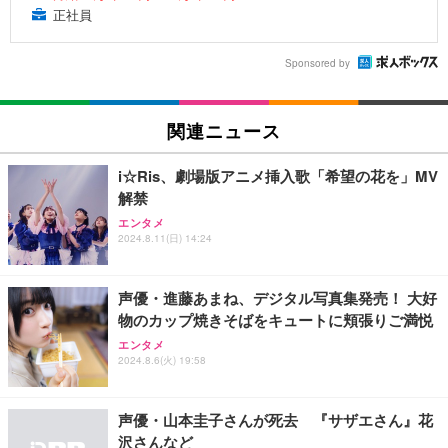
正社員
Sponsored by
関連ニュース
i☆Ris、劇場版アニメ挿入歌「希望の花を」MV
解禁
エンタメ
2024.8.11(日) 14:24
声優・進藤あまね、デジタル写真集発売！ 大好
物のカップ焼きそばをキュートに頬張りご満悦
エンタメ
2024.8.6(火) 19:58
声優・山本圭子さんが死去 『サザエさん』花
沢さんなど