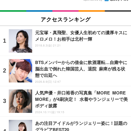
アクセスランキング
元宝塚・真飛聖、女優人生初めての濃厚キスに
メロメロ！お相手は北村一輝
2018.8.3(金) 21:21
BTSメンバーからの借金に飲酒運転…自粛中に
脳出血で倒れた韓国芸人、退院 麻痺が残る状
態で出廷へ
2026.8.9(日) 12:47
人気声優・井口裕香の写真集「MORE MORE
MORE」が4刷決定！ 水着やランジェリーで美
ボディ披露
2024.10.11(金) 19:15
あの注目アイドルがランジェリー姿に！話題の
グラビアBEST20