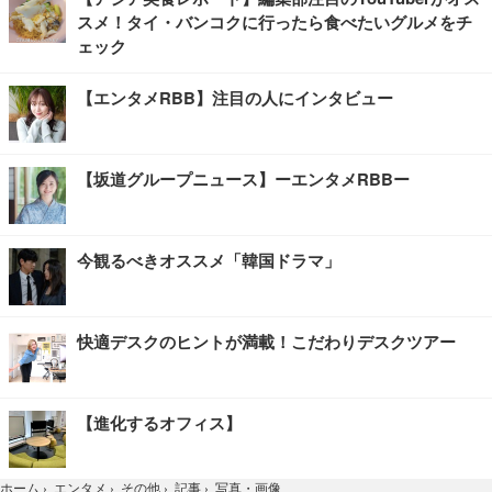
スメ！タイ・バンコクに行ったら食べたいグルメをチ
ェック
【エンタメRBB】注目の人にインタビュー
【坂道グループニュース】ーエンタメRBBー
今観るべきオススメ「韓国ドラマ」
快適デスクのヒントが満載！こだわりデスクツアー
【進化するオフィス】
写真・画像
ホーム
›
エンタメ
›
その他
›
記事
›