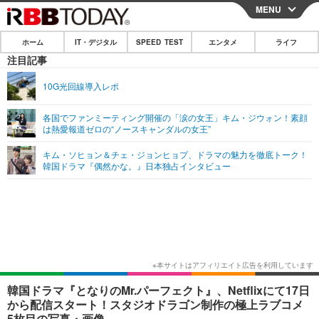
MENU
CLOSE
ホーム
IT・デジタル
SPEED TEST
エンタメ
ライフ
ホーム
注目記事
IT・デジタル
10G光回線導入レポ
IT・デジタルTOP
スマートフォン
SPEED TEST
各国でファンミーティング開催の「涙の女王」キム・ジウォン！素顔
は熱愛報道ゼロの“ノースキャンダルの女王”
ネタ
ガジェット・ツール
エンタメ
キム・ソヒョン＆チェ・ジョンヒョプ、ドラマの魅力を徹底トーク！
ショッピング
その他
韓国ドラマ『偶然かな。』日本独占インタビュー
エンタメTOP
映画・ドラマ
ライフ
韓流・K-POP
韓国・芸能
ライフTOP
グルメ
リリース一覧
音楽
スポーツ
ペット
ショッピング
プッシュ通知の停止方法
グラビア
ブログ
その他
ショッピング
その他
韓国ドラマ『となりのMr.パーフェクト』、Netflixにて17日
から配信スタート！スタジオドラゴン制作の極上ラブコメ
5枚目の写真・画像