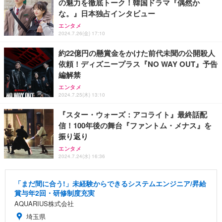
の魅力を徹底トーク！韓国ドラマ『偶然か
な。』日本独占インタビュー
エンタメ
2024.7.26(金) 17:10
約22億円の懸賞金をかけた前代未聞の公開殺人
依頼！ディズニープラス『NO WAY OUT』予告
編解禁
エンタメ
2024.7.25(木) 13:10
『スター・ウォーズ：アコライト』最終話配
信！100年後の舞台『ファントム・メナス』を
振り返り
エンタメ
2024.7.24(水) 16:36
「まだ間に合う!」未経験からできるシステムエンジニア/昇給
賞与年2回・研修制度充実
AQUARIUS株式会社
埼玉県