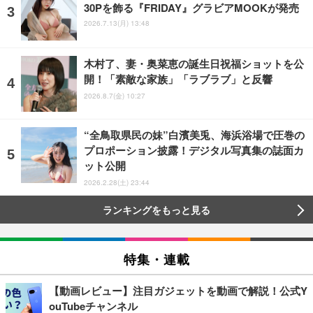
30Pを飾る『FRIDAY』グラビアMOOKが発売
2026.7.13(月) 13:48
木村了、妻・奥菜恵の誕生日祝福ショットを公
開！「素敵な家族」「ラブラブ」と反響
2026.8.7(金) 10:27
“全鳥取県民の妹”白濱美兎、海浜浴場で圧巻の
プロポーション披露！デジタル写真集の誌面カ
ット公開
2026.2.28(土) 23:44
ランキングをもっと見る
特集・連載
【動画レビュー】注目ガジェットを動画で解説！公式Y
ouTubeチャンネル