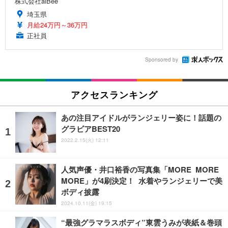
株式会社alBee
埼玉県
月給24万円～36万円
正社員
Sponsored by
アクセスランキング
あの注目アイドルがランジェリー姿に！話題の
グラビアBEST20
2022.2.15(火) 12:11
人気声優・井口裕香の写真集「MORE MORE
MORE」が4刷決定！ 水着やランジェリーで美
ボディ披露
2024.10.11(金) 19:15
“最強グラマラスボディ”東雲うみが表紙＆巻頭