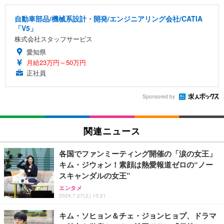
自動車部品/機械系設計・開発/エンジニアリング会社/CATIA
「V5」
株式会社スタッフサービス
愛知県
月給23万円～50万円
正社員
Sponsored by
関連ニュース
各国でファンミーティング開催の「涙の女王」
キム・ジウォン！素顔は熱愛報道ゼロの“ノー
スキャンダルの女王”
エンタメ
2024.7.27(土) 13:21
キム・ソヒョン＆チェ・ジョンヒョプ、ドラマ