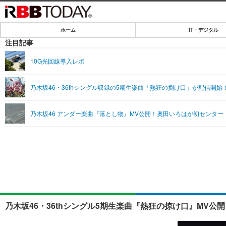
ホーム
IT・デジタル
ホーム
注目記事
IT・デジタル
10G光回線導入レポ
IT・デジタルTOP
SPEED TEST
乃木坂46・36thシングル収録の5期生楽曲「熱狂の捌け口」が配信開始
ネタ
エンタメ
乃木坂46 アンダー楽曲『落とし物』MV公開！奥田いろはが初センター
ショッピング
エンタメTOP
ライフ
韓流・K-POP
ライフTOP
リリース一覧
音楽
ペット
プッシュ通知の停止方法
グラビア
その他
ショッピング
乃木坂46・36thシングル5期生楽曲『熱狂の掠け口』MV公開