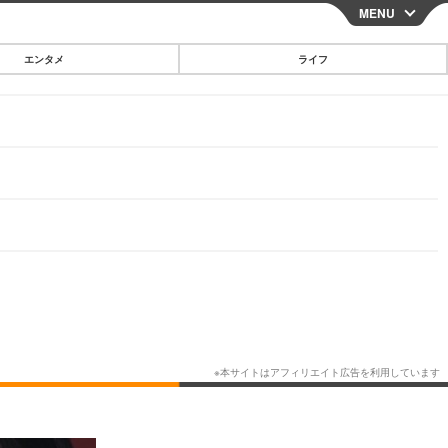
MENU
CLOSE
エンタメ
ライフ
スマートフォン
ガジェット・ツール
その他
映画・ドラマ
韓国・芸能
グルメ
スポーツ
ショッピング
ブログ
その他