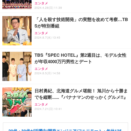
エンタメ
2024.4.28(日) 11:39
「人を殺す技術開発」の実態を改めて考察…TB
Sが特別番組
エンタメ
2024.8.7(水) 13:45
TBS『SPEC HOTEL』第2週目は、モデル女性
が年収4000万円男性とデート
エンタメ
2024.8.5(月) 14:58
日村勇紀、北海道グルメ堪能！ 旭川から十勝ま
でを縦断......『バナナマンのせっかくグルメ!!』
エンタメ
2024.7.21(日) 10:41
20代・30代が活躍中!開発エンジニア/フルリモート・年休125