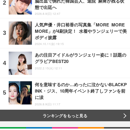
脳出血で倒れた韓国芸人、退院 麻痺が残る状
態で出廷へ
2026.8.9(日) 12:47
人気声優・井口裕香の写真集「MORE MORE
MORE」が4刷決定！ 水着やランジェリーで美
ボディ披露
2024.10.11(金) 19:15
あの注目アイドルがランジェリー姿に！話題の
グラビアBEST20
2022.2.15(火) 12:11
何を意味するのか…めったに泣かないBLACKP
INK・ジス、10周年イベント終了しファンを前
に涙
2026.8.9(日) 11:17
ランキングをもっと見る