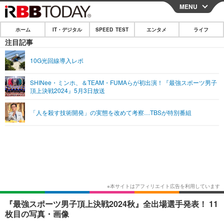
MENU
CLOSE
ホーム
IT・デジタル
SPEED TEST
エンタメ
ライフ
ホーム
注目記事
IT・デジタル
10G光回線導入レポ
IT・デジタルTOP
スマートフォン
SPEED TEST
SHINee・ミンホ、＆TEAM・FUMAらが初出演！『最強スポーツ男子
頂上決戦2024』5月3日放送
ネタ
ガジェット・ツール
エンタメ
「人を殺す技術開発」の実態を改めて考察…TBSが特別番組
ショッピング
その他
エンタメTOP
映画・ドラマ
ライフ
韓流・K-POP
韓国・芸能
ライフTOP
グルメ
リリース一覧
音楽
スポーツ
ペット
ショッピング
プッシュ通知の停止方法
グラビア
ブログ
その他
ショッピング
その他
『最強スポーツ男子頂上決戦2024秋』全出場選手発表！ 11
枚目の写真・画像