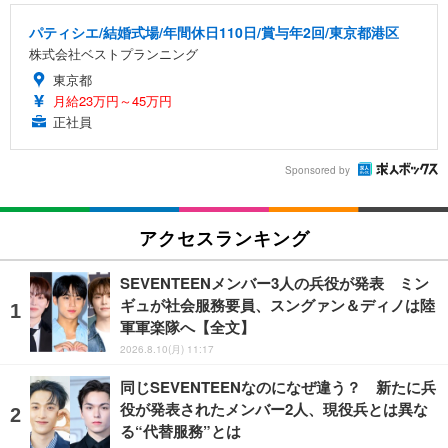
パティシエ/結婚式場/年間休日110日/賞与年2回/東京都港区
株式会社ベストプランニング
東京都
月給23万円～45万円
正社員
Sponsored by
アクセスランキング
SEVENTEENメンバー3人の兵役が発表 ミン
ギュが社会服務要員、スングァン＆ディノは陸
軍軍楽隊へ【全文】
2026.8.10(月) 11:17
同じSEVENTEENなのになぜ違う？ 新たに兵
役が発表されたメンバー2人、現役兵とは異な
る“代替服務”とは