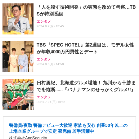
「人を殺す技術開発」の実態を改めて考察…TB
Sが特別番組
エンタメ
2024.8.7(水) 13:45
TBS『SPEC HOTEL』第2週目は、モデル女性
が年収4000万円男性とデート
エンタメ
2024.8.5(月) 14:58
日村勇紀、北海道グルメ堪能！ 旭川から十勝ま
でを縦断......『バナナマンのせっかくグルメ!!』
エンタメ
2024.7.21(日) 10:41
警備員/夜勤 警備デビュー大歓迎 家族も安心 創業50年以上の
上場企業グループで安定 寮完備 若手活躍中
株式会社AndSecurity