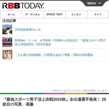
MENU
CLOSE
ホーム
IT・デジタル
SPEED TEST
エンタメ
ライフ
ホーム
注目記事
IT・デジタル
10G光回線導入レポ
IT・デジタルTOP
スマートフォン
SPEED TEST
SHINee・ミンホ、＆TEAM・FUMAらが初出演！『最強スポーツ男子
頂上決戦2024』5月3日放送
ネタ
ガジェット・ツール
エンタメ
「人を殺す技術開発」の実態を改めて考察…TBSが特別番組
ショッピング
その他
エンタメTOP
映画・ドラマ
ライフ
韓流・K-POP
韓国・芸能
ライフTOP
グルメ
リリース一覧
音楽
スポーツ
ペット
ショッピング
プッシュ通知の停止方法
グラビア
ブログ
その他
ショッピング
その他
『最強スポーツ男子頂上決戦2024秋』全出場選手発表！ 28
枚目の写真・画像