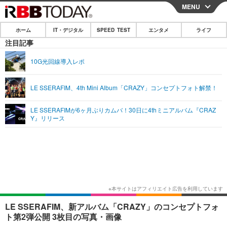
MENU
CLOSE
ホーム
IT・デジタル
SPEED TEST
エンタメ
ライフ
ホーム
注目記事
IT・デジタル
10G光回線導入レポ
IT・デジタルTOP
スマートフォン
SPEED TEST
LE SSERAFIM、4th Mini Album「CRAZY」コンセプトフォト解禁！
ネタ
ガジェット・ツール
エンタメ
LE SSERAFIMが6ヶ月ぶりカムバ！30日に4thミニアルバム『CRAZ
ショッピング
その他
Y』リリース
エンタメTOP
映画・ドラマ
ライフ
韓流・K-POP
韓国・芸能
ライフTOP
グルメ
リリース一覧
音楽
スポーツ
ペット
ショッピング
プッシュ通知の停止方法
グラビア
ブログ
その他
ショッピング
その他
LE SSERAFIM、新アルバム「CRAZY」のコンセプトフォ
ト第2弾公開 3枚目の写真・画像