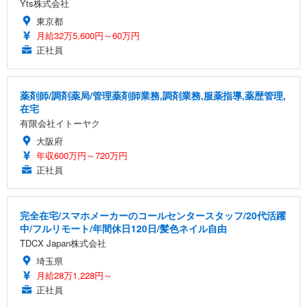
Yts株式会社
東京都
月給32万5,600円～60万円
正社員
薬剤師/調剤薬局/管理薬剤師業務,調剤業務,服薬指導,薬歴管理,
在宅
有限会社イトーヤク
大阪府
年収600万円～720万円
正社員
完全在宅/スマホメーカーのコールセンタースタッフ/20代活躍
中/フルリモート/年間休日120日/髪色ネイル自由
TDCX Japan株式会社
埼玉県
月給28万1,228円～
正社員