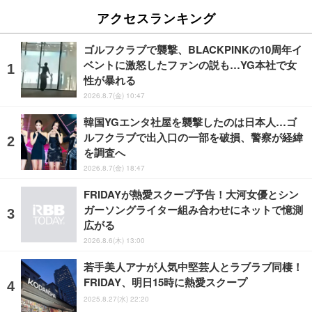
アクセスランキング
ゴルフクラブで襲撃、BLACKPINKの10周年イ
ベントに激怒したファンの説も…YG本社で女
性が暴れる
2026.8.7(金) 10:47
韓国YGエンタ社屋を襲撃したのは日本人…ゴ
ルフクラブで出入口の一部を破損、警察が経緯
を調査へ
2026.8.7(金) 18:47
FRIDAYが熱愛スクープ予告！大河女優とシン
ガーソングライター組み合わせにネットで憶測
広がる
2026.8.6(木) 13:00
若手美人アナが人気中堅芸人とラブラブ同棲！
FRIDAY、明日15時に熱愛スクープ
2025.8.27(水) 22:20