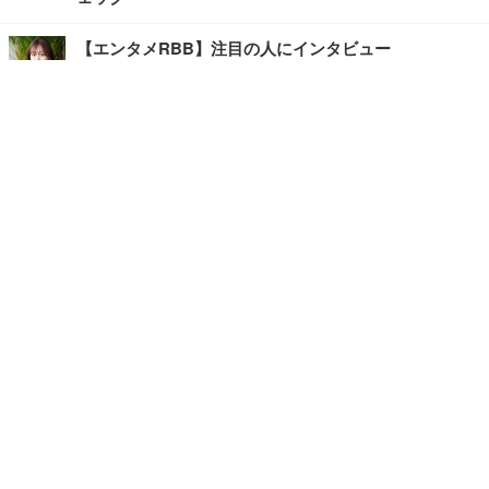
【エンタメRBB】注目の人にインタビュー
【坂道グループニュース】ーエンタメRBBー
今観るべきオススメ「韓国ドラマ」
快適デスクのヒントが満載！こだわりデスクツアー
【進化するオフィス】
写真・画像
ホーム
›
エンタメ
›
音楽
›
記事
›
TOP