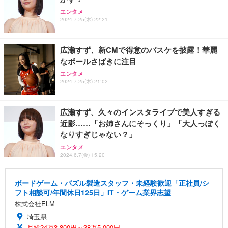
エンタメ
2024.7.25(木) 22:21
広瀬すず、新CMで得意のバスケを披露！華麗
なボールさばきに注目
エンタメ
2024.7.25(木) 21:02
広瀬すず、久々のインスタライブで美人すぎる
近影……「お姉さんにそっくり」「大人っぽく
なりすぎじゃない？」
エンタメ
2024.6.7(金) 15:20
ボードゲーム・パズル製造スタッフ・未経験歓迎「正社員/シ
フト相談可/年間休日125日」IT・ゲーム業界志望
株式会社ELM
埼玉県
月給24万3,800円～38万5,000円