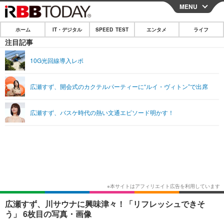
MENU
CLOSE
ホーム
IT・デジタル
SPEED TEST
エンタメ
ライフ
ホーム
注目記事
IT・デジタル
10G光回線導入レポ
IT・デジタルTOP
スマートフォン
SPEED TEST
広瀬すず、開会式のカクテルパーティーに“ルイ・ヴィトン”で出席
ネタ
ガジェット・ツール
エンタメ
広瀬すず、バスケ時代の熱い文通エピソード明かす！
ショッピング
その他
エンタメTOP
映画・ドラマ
ライフ
韓流・K-POP
韓国・芸能
ライフTOP
グルメ
リリース一覧
音楽
スポーツ
ペット
ショッピング
プッシュ通知の停止方法
グラビア
ブログ
その他
ショッピング
その他
広瀬すず、川サウナに興味津々！「リフレッシュできそ
う」 6枚目の写真・画像