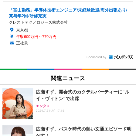
「富山勤務」半導体技術エンジニア/未経験歓迎/海外出張あり/
賞与年2回/研修充実
クレストテクノロジーズ株式会社
東京都
年収600万円～770万円
正社員
Sponsored by
関連ニュース
広瀬すず、開会式のカクテルパーティーに“ル
イ・ヴィトン”で出席
エンタメ
2024.7.31(水) 17:15
広瀬すず、バスケ時代の熱い文通エピソード明
かす！