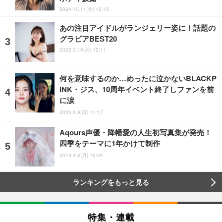
2024.10.11(金) 19:15
あの注目アイドルがランジェリー姿に！話題の
グラビアBEST20
2022.2.15(火) 12:11
何を意味するのか…めったに泣かないBLACKP
INK・ジス、10周年イベント終了しファンを前
に涙
2026.8.9(日) 11:17
Aqours声優・降幡愛の人生初写真集が発売！
四季をテーマに1年かけて制作
2019.4.8(月) 16:04
ランキングをもっと見る
特集・連載