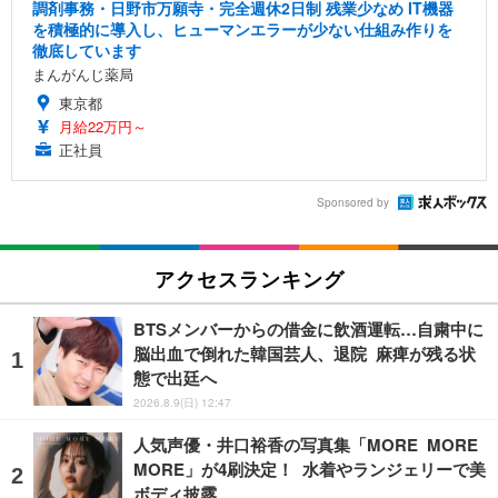
調剤事務・日野市万願寺・完全週休2日制 残業少なめ IT機器
を積極的に導入し、ヒューマンエラーが少ない仕組み作りを
徹底しています
まんがんじ薬局
東京都
月給22万円～
正社員
Sponsored by
アクセスランキング
BTSメンバーからの借金に飲酒運転…自粛中に
脳出血で倒れた韓国芸人、退院 麻痺が残る状
態で出廷へ
2026.8.9(日) 12:47
人気声優・井口裕香の写真集「MORE MORE
MORE」が4刷決定！ 水着やランジェリーで美
ボディ披露