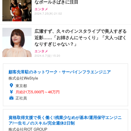
なボールさばきに注目
エンタメ
2024.7.25(木) 21:02
広瀬すず、久々のインスタライブで美人すぎる
近影……「お姉さんにそっくり」「大人っぽく
なりすぎじゃない？」
エンタメ
2024.6.7(金) 15:20
顧客先常駐のネットワーク・サーバインフラエンジニア
株式会社WeStyle
東京都
月給21万5,000円～46万円
正社員
資格取得支援で長く働く!残業少なめが基本/運用保守エンジニ
ア/一生モノのスキル/完全週休2日制
株式会社RIOT GROUP