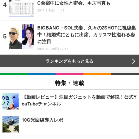
C合宿中に女性と密会、キス写真も
2013.3.8(金) 11:12
BIGBANG・SOL夫妻、久々の2SHOTに視線集
中！結婚式にともに出席、カリスマ性溢れる姿
に注目
2025.10.12(日) 17:47
ランキングをもっと見る
特集・連載
【動画レビュー】注目ガジェットを動画で解説！公式Y
ouTubeチャンネル
10G光回線導入レポ