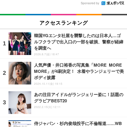
Sponsored by
アクセスランキング
韓国YGエンタ社屋を襲撃したのは日本人…ゴ
ルフクラブで出入口の一部を破損、警察が経緯
を調査へ
2026.8.7(金) 18:47
人気声優・井口裕香の写真集「MORE MORE
MORE」が4刷決定！ 水着やランジェリーで美
ボディ披露
2024.10.11(金) 19:15
あの注目アイドルがランジェリー姿に！話題の
グラビアBEST20
2022.2.15(火) 12:11
侍ジャパン・杉内俊哉投手に不倫報道……WB