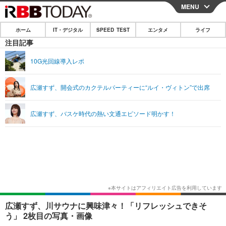
MENU
CLOSE
ホーム
IT・デジタル
SPEED TEST
エンタメ
ライフ
ホーム
注目記事
IT・デジタル
10G光回線導入レポ
IT・デジタルTOP
スマートフォン
SPEED TEST
広瀬すず、開会式のカクテルパーティーに“ルイ・ヴィトン”で出席
ネタ
ガジェット・ツール
エンタメ
広瀬すず、バスケ時代の熱い文通エピソード明かす！
ショッピング
その他
エンタメTOP
映画・ドラマ
ライフ
韓流・K-POP
韓国・芸能
ライフTOP
グルメ
リリース一覧
音楽
スポーツ
ペット
ショッピング
プッシュ通知の停止方法
グラビア
ブログ
その他
ショッピング
その他
広瀬すず、川サウナに興味津々！「リフレッシュできそ
う」 2枚目の写真・画像