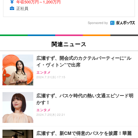
年収500万円～1,200万円
正社員
Sponsored by
関連ニュース
広瀬すず、開会式のカクテルパーティーに“ル
イ・ヴィトン”で出席
エンタメ
2024.7.31(水) 17:15
広瀬すず、バスケ時代の熱い文通エピソード明
かす！
エンタメ
2024.7.25(木) 22:21
広瀬すず、新CMで得意のバスケを披露！華麗