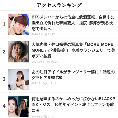
アクセスランキング
BTSメンバーからの借金に飲酒運転…自粛中に
脳出血で倒れた韓国芸人、退院 麻痺が残る状
態で出廷へ
2026.8.9(日) 12:47
人気声優・井口裕香の写真集「MORE MORE
MORE」が4刷決定！ 水着やランジェリーで美
ボディ披露
2024.10.11(金) 19:15
あの注目アイドルがランジェリー姿に！話題の
グラビアBEST20
2022.2.15(火) 12:11
何を意味するのか…めったに泣かないBLACKP
INK・ジス、10周年イベント終了しファンを前
に涙
2026.8.9(日) 11:17