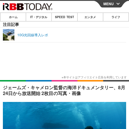
MENU
CLOSE
ホーム
IT・デジタル
SPEED TEST
エンタメ
ライフ
ホーム
注目記事
IT・デジタル
10G光回線導入レポ
IT・デジタルTOP
スマートフォン
SPEED TEST
ネタ
ガジェット・ツール
エンタメ
ショッピング
その他
エンタメTOP
映画・ドラマ
ライフ
韓流・K-POP
韓国・芸能
ライフTOP
グルメ
リリース一覧
ジェームズ・キャメロン監督の海洋ドキュメンタリー、8月
音楽
スポーツ
ペット
ショッピング
24日から放送開始 2枚目の写真・画像
プッシュ通知の停止方法
グラビア
ブログ
その他
ショッピング
その他