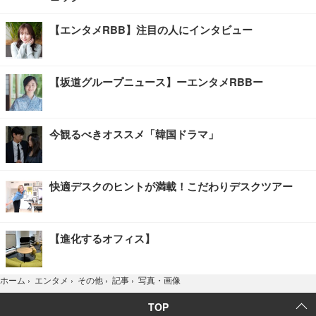
【エンタメRBB】注目の人にインタビュー
【坂道グループニュース】ーエンタメRBBー
今観るべきオススメ「韓国ドラマ」
快適デスクのヒントが満載！こだわりデスクツアー
【進化するオフィス】
写真・画像
ホーム
›
エンタメ
›
その他
›
記事
›
TOP