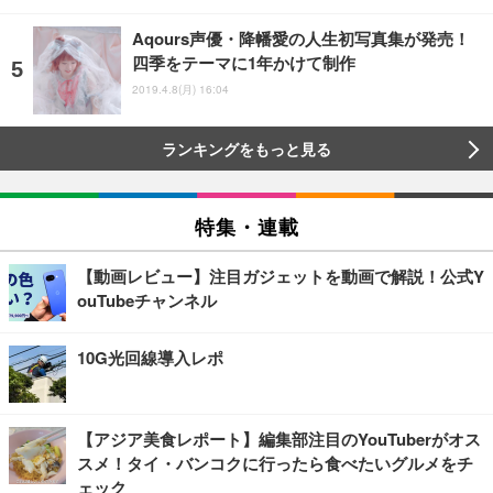
Aqours声優・降幡愛の人生初写真集が発売！
四季をテーマに1年かけて制作
2019.4.8(月) 16:04
ランキングをもっと見る
特集・連載
【動画レビュー】注目ガジェットを動画で解説！公式Y
ouTubeチャンネル
10G光回線導入レポ
【アジア美食レポート】編集部注目のYouTuberがオス
スメ！タイ・バンコクに行ったら食べたいグルメをチ
ェック