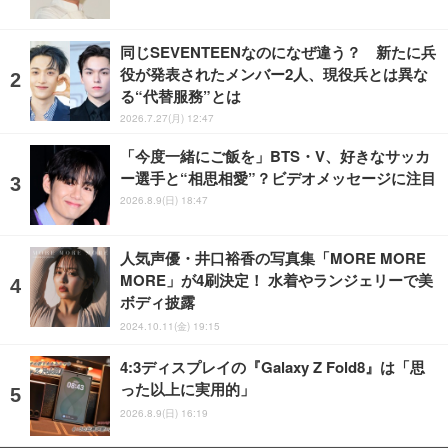
同じSEVENTEENなのになぜ違う？ 新たに兵
役が発表されたメンバー2人、現役兵とは異な
る“代替服務”とは
2026.7.27(月) 12:47
「今度一緒にご飯を」BTS・V、好きなサッカ
ー選手と“相思相愛”？ビデオメッセージに注目
2026.8.9(日) 18:47
人気声優・井口裕香の写真集「MORE MORE
MORE」が4刷決定！ 水着やランジェリーで美
ボディ披露
2024.10.11(金) 19:15
4:3ディスプレイの『Galaxy Z Fold8』は「思
った以上に実用的」
2026.8.9(日) 16:19