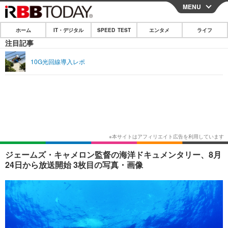
MENU
CLOSE
ホーム
IT・デジタル
SPEED TEST
エンタメ
ライフ
ホーム
注目記事
IT・デジタル
10G光回線導入レポ
IT・デジタルTOP
スマートフォン
SPEED TEST
ネタ
ガジェット・ツール
エンタメ
ショッピング
その他
エンタメTOP
映画・ドラマ
ライフ
韓流・K-POP
韓国・芸能
ライフTOP
グルメ
リリース一覧
ジェームズ・キャメロン監督の海洋ドキュメンタリー、8月
音楽
スポーツ
ペット
ショッピング
24日から放送開始 3枚目の写真・画像
プッシュ通知の停止方法
グラビア
ブログ
その他
ショッピング
その他