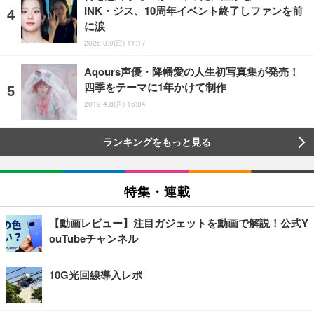
INK・ジス、10周年イベント終了しファンを前
に涙
2026.8.9(日) 11:17
Aqours声優・降幡愛の人生初写真集が発売！
四季をテーマに1年かけて制作
2019.4.8(月) 16:04
ランキングをもっと見る
特集・連載
【動画レビュー】注目ガジェットを動画で解説！公式Y
ouTubeチャンネル
10G光回線導入レポ