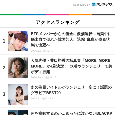
Sponsored by
アクセスランキング
BTSメンバーからの借金に飲酒運転…自粛中に
脳出血で倒れた韓国芸人、退院 麻痺が残る状
態で出廷へ
2026.8.9(日) 12:47
人気声優・井口裕香の写真集「MORE MORE
MORE」が4刷決定！ 水着やランジェリーで美
ボディ披露
2024.10.11(金) 19:15
あの注目アイドルがランジェリー姿に！話題の
グラビアBEST20
2022.2.15(火) 12:11
何を意味するのか…めったに泣かないBLACKP