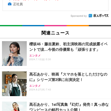
正社員
Sponsored by
関連ニュース
櫻坂46・藤吉夏鈴、初主演映画の完成披露イベ
ントで涙…今後の俳優業も「頑張ります」
エンタメ
2024.7.12(金) 5:30
髙石あかり、映画『スマホを落としただけなの
に』シリーズ第3弾に出演決定！
エンタメ
2024.6.27(木) 7:43
髙石あかり、1st写真集『幻灯』発売！真っ赤な
ワンピースの鮮烈カット公開！