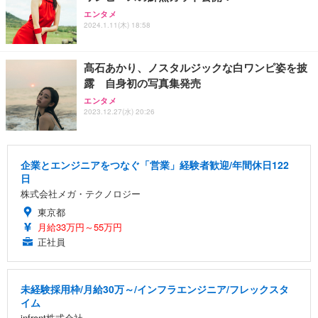
エンタメ
2024.1.11(木) 18:58
髙石あかり、ノスタルジックな白ワンピ姿を披
露 自身初の写真集発売
エンタメ
2023.12.27(水) 20:26
企業とエンジニアをつなぐ「営業」経験者歓迎/年間休日122
日
株式会社メガ・テクノロジー
東京都
月給33万円～55万円
正社員
未経験採用枠/月給30万～/インフラエンジニア/フレックスタ
イム
infront株式会社