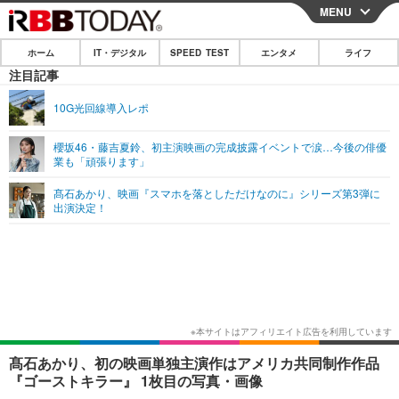
MENU
CLOSE
ホーム
IT・デジタル
SPEED TEST
エンタメ
ライフ
ホーム
注目記事
IT・デジタル
10G光回線導入レポ
IT・デジタルTOP
スマートフォン
SPEED TEST
櫻坂46・藤吉夏鈴、初主演映画の完成披露イベントで涙…今後の俳優
業も「頑張ります」
ネタ
ガジェット・ツール
エンタメ
髙石あかり、映画『スマホを落としただけなのに』シリーズ第3弾に
ショッピング
その他
出演決定！
エンタメTOP
映画・ドラマ
ライフ
韓流・K-POP
韓国・芸能
ライフTOP
グルメ
リリース一覧
音楽
スポーツ
ペット
ショッピング
プッシュ通知の停止方法
グラビア
ブログ
その他
ショッピング
その他
髙石あかり、初の映画単独主演作はアメリカ共同制作作品
『ゴーストキラー』 1枚目の写真・画像