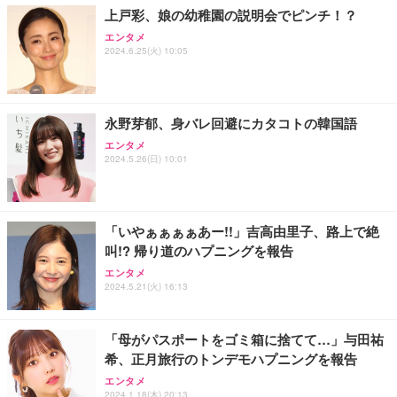
上戸彩、娘の幼稚園の説明会でピンチ！？
エンタメ
2024.6.25(火) 10:05
永野芽郁、身バレ回避にカタコトの韓国語
エンタメ
2024.5.26(日) 10:01
「いやぁぁぁぁあー!!」吉高由里子、路上で絶
叫!? 帰り道のハプニングを報告
エンタメ
2024.5.21(火) 16:13
「母がパスポートをゴミ箱に捨てて…」与田祐
希、正月旅行のトンデモハプニングを報告
エンタメ
2024.1.18(木) 20:13