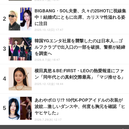
BIGBANG・SOL夫妻、久々の2SHOTに視線集
中！結婚式にともに出席、カリスマ性溢れる姿
に注目
2025.10.12(日) 17:47
韓国YGエンタ社屋を襲撃したのは日本人…ゴ
ルフクラブで出入口の一部を破損、警察が経緯
を調査へ
2026.8.7(金) 18:47
横田真悠＆BE:FIRST・LEOの熱愛報道にファ
ン「同年代との真剣交際最高」「マジ推せる」
2025.12.12(金) 18:44
あわやポロリ!? 10代K-POPアイドルの衣装が
波紋…激しいダンス中、何度も胸元を確認「ヒ
ヤヒヤした」
2026.7.29(水) 12:17