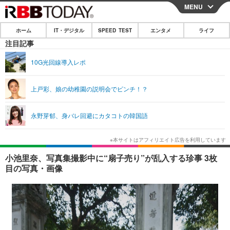
MENU
CLOSE
ホーム
IT・デジタル
SPEED TEST
エンタメ
ライフ
ホーム
注目記事
IT・デジタル
10G光回線導入レポ
IT・デジタルTOP
スマートフォン
SPEED TEST
上戸彩、娘の幼稚園の説明会でピンチ！？
ネタ
ガジェット・ツール
エンタメ
永野芽郁、身バレ回避にカタコトの韓国語
ショッピング
その他
エンタメTOP
映画・ドラマ
ライフ
韓流・K-POP
韓国・芸能
ライフTOP
グルメ
リリース一覧
小池里奈、写真集撮影中に“扇子売り”が乱入する珍事 3枚
音楽
スポーツ
ペット
ショッピング
目の写真・画像
プッシュ通知の停止方法
グラビア
ブログ
その他
ショッピング
その他