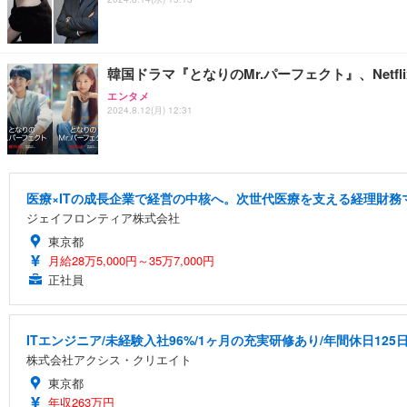
韓国ドラマ『となりのMr.パーフェクト』、Net
エンタメ
2024.8.12(月) 12:31
医療×ITの成長企業で経営の中核へ。次世代医療を支える経理財務
ジェイフロンティア株式会社
東京都
月給28万5,000円～35万7,000円
正社員
ITエンジニア/未経験入社96%/1ヶ月の充実研修あり/年間休日125
株式会社アクシス・クリエイト
東京都
年収263万円