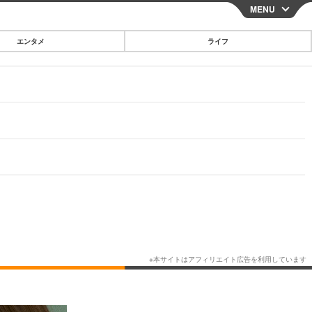
MENU
CLOSE
エンタメ
ライフ
スマートフォン
ガジェット・ツール
その他
映画・ドラマ
韓国・芸能
グルメ
スポーツ
ショッピング
ブログ
その他