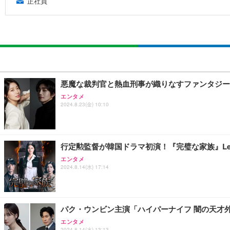
正社員
悪魔な裁判官と熱血刑事が織りなすファンタジー
エンタメ
2024.8.23(金) 10:10
行定勲監督が韓国ドラマ初演！『完璧な家族』Le
エンタメ
2024.8.14(水) 17:14
パク・ウンビン主演「ハイパーナイフ 闇の天才外
エンタメ
2024.8.14(水) 13:13