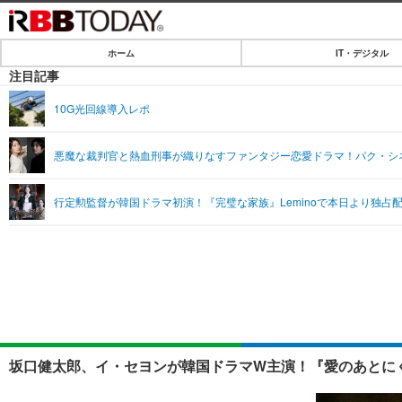
ホーム
IT・デジタル
ホーム
注目記事
IT・デジタル
10G光回線導入レポ
IT・デジタルTOP
SPEED TEST
悪魔な裁判官と熱血刑事が織りなすファンタジー恋愛ドラマ！パク・シ
ネタ
エンタメ
行定勲監督が韓国ドラマ初演！『完璧な家族』Leminoで本日より独占
ショッピング
エンタメTOP
ライフ
韓流・K-POP
ライフTOP
リリース一覧
音楽
ペット
プッシュ通知の停止方法
グラビア
その他
ショッピング
坂口健太郎、イ・セヨンが韓国ドラマW主演！『愛のあとにく