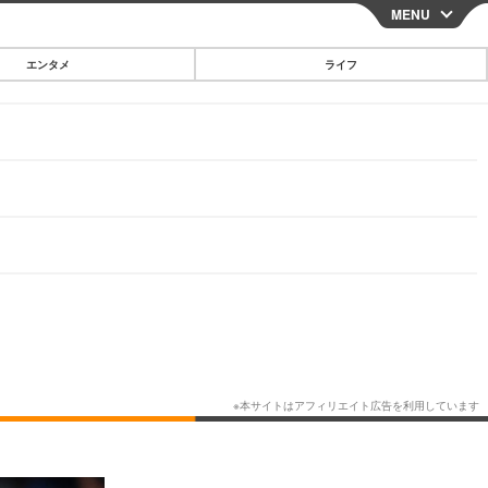
MENU
CLOSE
エンタメ
ライフ
スマートフォン
ガジェット・ツール
その他
映画・ドラマ
韓国・芸能
グルメ
スポーツ
ショッピング
ブログ
その他