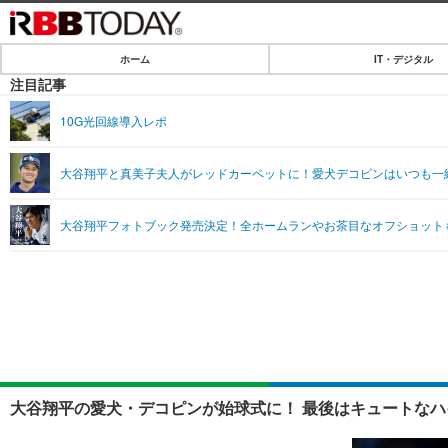
ホーム
IT・デジタル
ホーム
注目記事
IT・デジタル
10G光回線導入レポ
IT・デジタルTOP
SPEED TEST
大谷翔平と真美子夫人がレッドカーペットに！愛犬デコピンはいつも一
ネタ
エンタメ
大谷翔平フォトブック発売決定！全ホームランやお茶目なオフショット
ショッピング
エンタメTOP
ライフ
韓流・K-POP
ライフTOP
リリース一覧
音楽
ペット
プッシュ通知の停止方法
グラビア
その他
ショッピング
大谷翔平の愛犬・デコピンが始球式に！ 最後はキュートなハ