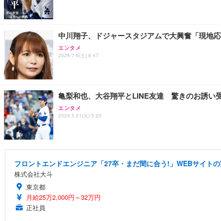
中川翔子、ドジャースタジアムで大興奮「現地応
エンタメ
2024.7.6(土) 8:47
亀梨和也、大谷翔平とLINE友達 驚きのお誘い
エンタメ
2024.5.21(火) 5:20
フロントエンドエンジニア「27卒・まだ間に合う!」WEBサイトの
株式会社大斗
東京都
月給25万2,000円～32万円
正社員