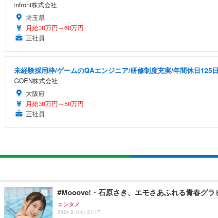
infront株式会社
埼玉県
月給30万円～60万円
正社員
未経験採用枠/ゲームのQAエンジニア/研修制度充実/年間休日125
GOEN株式会社
大阪府
月給30万円～50万円
正社員
#Mooove!・石原さき、エモさあふれる青春グ
エンタメ
2024.8.1(木) 21:17