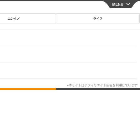
MENU
CLOSE
エンタメ
ライフ
スマートフォン
ガジェット・ツール
その他
映画・ドラマ
韓国・芸能
グルメ
スポーツ
ショッピング
ブログ
その他