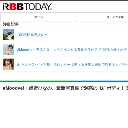
ホーム
IT・デジタル
ホーム
注目記事
IT・デジタル
10G光回線導入レポ
IT・デジタルTOP
SPEED TEST
#Mooove!・石原さき、エモさあふれる青春グラビアで“10代の極上ボ
ネタ
エンタメ
#ババババンビ・宇咲、スレンダーボディ＆妖艶な表情で飾る大人グラ
ショッピング
エンタメTOP
ライフ
韓流・K-POP
ライフTOP
リリース一覧
#Mooove!・姫野ひなの、最新写真集で魅惑の“妹”ボディ！
音楽
ペット
プッシュ通知の停止方法
グラビア
その他
ショッピング