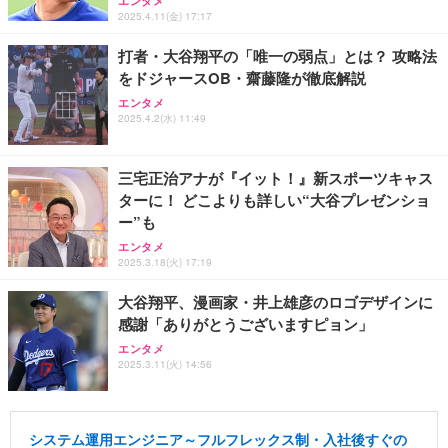
エンタメ
2025.4.11(金) 17:17
打者・大谷翔平の「唯一の弱点」とは？ 攻略法
をドジャースOB・齋藤隆が徹底解説
エンタメ
2025.4.2(水) 11:49
三宅正治アナが『イット！』新スポーツキャス
ターに！ どこよりも詳しい“大谷プレゼンショ
ー”も
エンタメ
2025.3.18(火) 17:19
大谷翔平、漫画家・井上雄彦のロゴデザインに
感謝「ありがとうございますピョン」
エンタメ
2025.3.11(火) 14:56
システム運用エンジニア～フルフレックス制・入社後すぐの