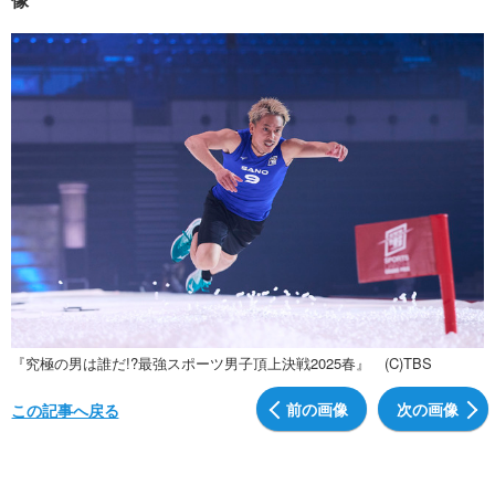
『究極の男は誰だ!?最強スポーツ男子頂上決戦2025春』 (C)TBS
前の画像
次の画像
この記事へ戻る