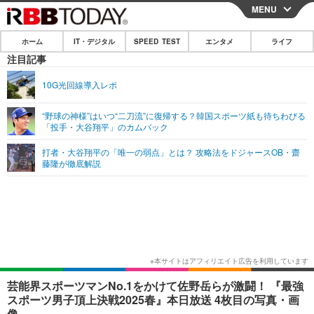
MENU
CLOSE
ホーム
IT・デジタル
SPEED TEST
エンタメ
ライフ
ホーム
注目記事
IT・デジタル
10G光回線導入レポ
IT・デジタルTOP
スマートフォン
SPEED TEST
“野球の神様”はいつ“二刀流”に復帰する？韓国スポーツ紙も待ちわびる
「投手・大谷翔平」のカムバック
ネタ
ガジェット・ツール
エンタメ
打者・大谷翔平の「唯一の弱点」とは？ 攻略法をドジャースOB・齋
ショッピング
その他
藤隆が徹底解説
エンタメTOP
映画・ドラマ
ライフ
韓流・K-POP
韓国・芸能
ライフTOP
グルメ
リリース一覧
音楽
スポーツ
ペット
ショッピング
プッシュ通知の停止方法
グラビア
ブログ
その他
ショッピング
その他
芸能界スポーツマンNo.1をかけて佐野岳らが激闘！ 『最強
スポーツ男子頂上決戦2025春』本日放送 4枚目の写真・画
像