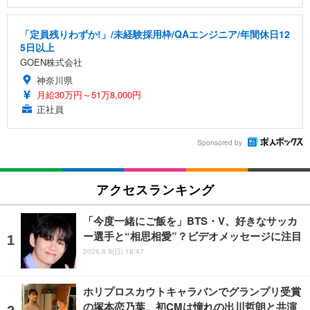
「定員残りわずか!」/未経験採用枠/QAエンジニア/年間休日12
5日以上
GOEN株式会社
神奈川県
月給30万円～51万8,000円
正社員
Sponsored by
アクセスランキング
「今度一緒にご飯を」BTS・V、好きなサッカ
ー選手と“相思相愛”？ビデオメッセージに注目
2026.8.9(日) 18:47
ホリプロスカウトキャラバンでグランプリ受賞
の塚本恋乃葉、初CMは憧れの出川哲朗と共演