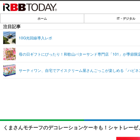
ホーム
IT・デジタル
ホーム
注目記事
IT・デジタル
10G光回線導入レポ
IT・デジタルTOP
SPEED TEST
母の日ギフトにぴったり！和歌山バターサンド専門店「101」が季節限
ネタ
エンタメ
サーティワン、自宅でアイスクリーム屋さんごっこが楽しめる「ハピネ
ショッピング
エンタメTOP
ライフ
韓流・K-POP
ライフTOP
リリース一覧
音楽
ペット
プッシュ通知の停止方法
グラビア
その他
ショッピング
くまさんモチーフのデコレーションケーキも！シャトレーゼ、