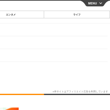
MENU
CLOSE
エンタメ
ライフ
スマートフォン
ガジェット・ツール
その他
映画・ドラマ
韓国・芸能
グルメ
スポーツ
ショッピング
ブログ
その他