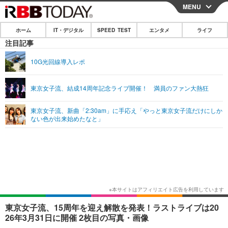
MENU
CLOSE
ホーム
IT・デジタル
SPEED TEST
エンタメ
ライフ
ホーム
注目記事
IT・デジタル
10G光回線導入レポ
IT・デジタルTOP
スマートフォン
SPEED TEST
東京女子流、結成14周年記念ライブ開催！ 満員のファン大熱狂
ネタ
ガジェット・ツール
エンタメ
東京女子流、新曲「2:30am」に手応え「やっと東京女子流だけにしか
ショッピング
その他
ない色が出来始めたなと」
エンタメTOP
映画・ドラマ
ライフ
韓流・K-POP
韓国・芸能
ライフTOP
グルメ
リリース一覧
音楽
スポーツ
ペット
ショッピング
プッシュ通知の停止方法
グラビア
ブログ
その他
ショッピング
その他
東京女子流、15周年を迎え解散を発表！ラストライブは20
26年3月31日に開催 2枚目の写真・画像