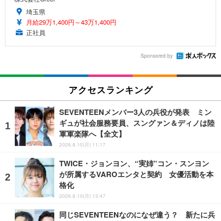
埼玉県
月給29万1,400円～43万1,400円
正社員
Sponsored by
アクセスランキング
SEVENTEENメンバー3人の兵役が発表 ミン
ギュが社会服務要員、スングァン＆ディノは陸
軍軍楽隊へ【全文】
2026.8.10(月) 11:17
TWICE・ジョンヨン、“実姉”コン・スンヨン
が所属するVAROエンタと契約 女優活動を本
格化
2026.8.10(月) 13:47
同じSEVENTEENなのになぜ違う？ 新たに兵