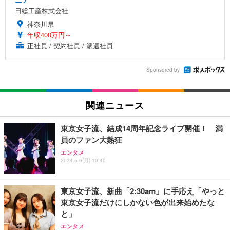
日総工産株式会社
神奈川県
年収400万円～
正社員 / 契約社員 / 派遣社員
Sponsored by
関連ニュース
東京女子流、結成14周年記念ライブ開催！ 満
員のファン大熱狂
エンタメ
2024.5.6(月) 10:40
東京女子流、新曲「2:30am」に手応え「やっと
東京女子流だけにしかない色が出来始めたな
と」
エンタメ