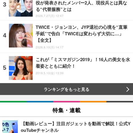
役が発表されたメンバー2人、現役兵とは異な
る“代替服務”とは
2026.7.27(月) 12:47
TWICE・ジョンヨン、JYP退社の心境を“直筆
手紙”で告白「TWICEは変わらず大切に…」
【全文】
2026.8.10(月) 14:17
これが「ミスマガジン2019」！16人の美女を水
着姿とともに紹介！
2019.5.10(金) 13:39
ランキングをもっと見る
特集・連載
【動画レビュー】注目ガジェットを動画で解説！公式Y
ouTubeチャンネル