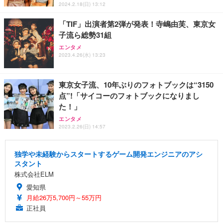
2024.2.18(日) 13:12
「TIF」出演者第2弾が発表！寺嶋由芙、東京女
子流ら総勢31組
エンタメ
2023.4.26(水) 13:23
東京女子流、10年ぶりのフォトブックは“3150
点”!「サイコーのフォトブックになりまし
た！」
エンタメ
2023.2.26(日) 14:57
独学や未経験からスタートするゲーム開発エンジニアのアシ
スタント
株式会社ELM
愛知県
月給26万5,700円～55万円
正社員