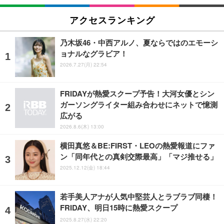
アクセスランキング
乃木坂46・中西アルノ、夏ならではのエモーシ
ョナルなグラビア！
2026.7.27(月) 22:54
FRIDAYが熱愛スクープ予告！大河女優とシン
ガーソングライター組み合わせにネットで憶測
広がる
2026.8.6(木) 13:00
横田真悠＆BE:FIRST・LEOの熱愛報道にファ
ン「同年代との真剣交際最高」「マジ推せる」
2025.12.12(金) 18:44
若手美人アナが人気中堅芸人とラブラブ同棲！
FRIDAY、明日15時に熱愛スクープ
2025.8.27(水) 22:20