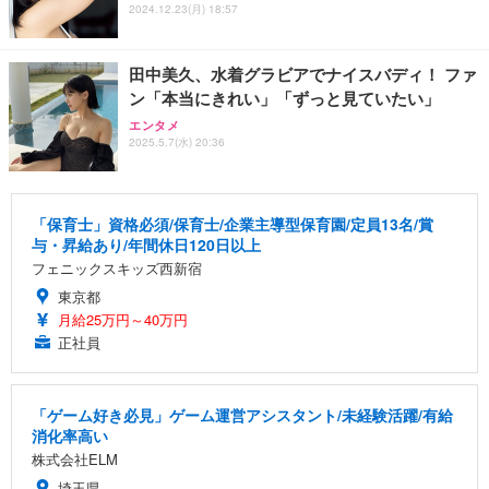
2024.12.23(月) 18:57
田中美久、水着グラビアでナイスバディ！ ファ
ン「本当にきれい」「ずっと見ていたい」
エンタメ
2025.5.7(水) 20:36
「保育士」資格必須/保育士/企業主導型保育園/定員13名/賞
与・昇給あり/年間休日120日以上
フェニックスキッズ西新宿
東京都
月給25万円～40万円
正社員
「ゲーム好き必見」ゲーム運営アシスタント/未経験活躍/有給
消化率高い
株式会社ELM
埼玉県