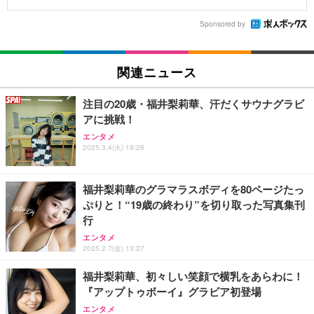
Sponsored by
関連ニュース
注目の20歳・福井梨莉華、汗だくサウナグラビ
アに挑戦！
エンタメ
2025.3.4(火) 19:28
福井梨莉華のグラマラスボディを80ページたっ
ぷりと！“19歳の終わり”を切り取った写真集刊
行
エンタメ
2025.2.7(金) 13:27
福井梨莉華、初々しい笑顔で横乳をあらわに！
『アップトゥボーイ』グラビア初登場
エンタメ