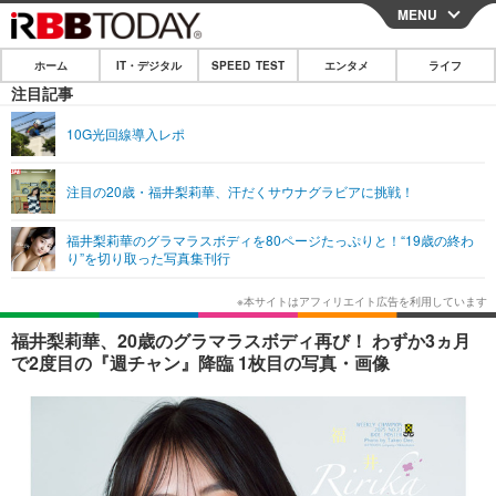
MENU
CLOSE
ホーム
IT・デジタル
SPEED TEST
エンタメ
ライフ
ホーム
注目記事
IT・デジタル
10G光回線導入レポ
IT・デジタルTOP
スマートフォン
SPEED TEST
注目の20歳・福井梨莉華、汗だくサウナグラビアに挑戦！
ネタ
ガジェット・ツール
エンタメ
福井梨莉華のグラマラスボディを80ページたっぷりと！“19歳の終わ
ショッピング
その他
り”を切り取った写真集刊行
エンタメTOP
映画・ドラマ
ライフ
韓流・K-POP
韓国・芸能
ライフTOP
グルメ
リリース一覧
福井梨莉華、20歳のグラマラスボディ再び！ わずか3ヵ月
音楽
スポーツ
ペット
ショッピング
で2度目の『週チャン』降臨 1枚目の写真・画像
プッシュ通知の停止方法
グラビア
ブログ
その他
ショッピング
その他