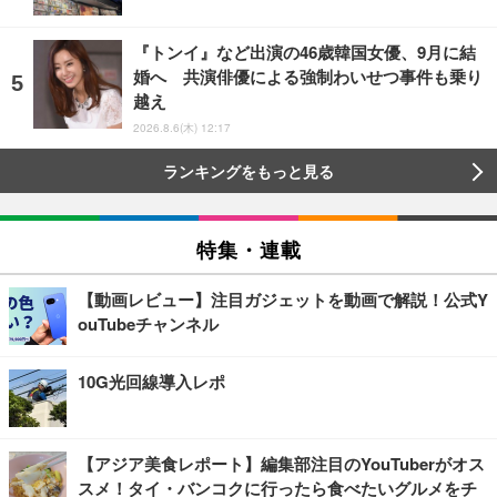
『トンイ』など出演の46歳韓国女優、9月に結
婚へ 共演俳優による強制わいせつ事件も乗り
越え
2026.8.6(木) 12:17
ランキングをもっと見る
特集・連載
【動画レビュー】注目ガジェットを動画で解説！公式Y
ouTubeチャンネル
10G光回線導入レポ
【アジア美食レポート】編集部注目のYouTuberがオス
スメ！タイ・バンコクに行ったら食べたいグルメをチ