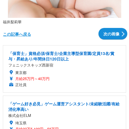
福井梨莉華
次の画像
この記事へ戻る
「保育士」資格必須/保育士/企業主導型保育園/定員13名/賞
与・昇給あり/年間休日120日以上
フェニックスキッズ西新宿
東京都
月給25万円～40万円
正社員
「ゲーム好き必見」ゲーム運営アシスタント/未経験活躍/有給
消化率高い
株式会社ELM
埼玉県
月給32万5,100円～58万円