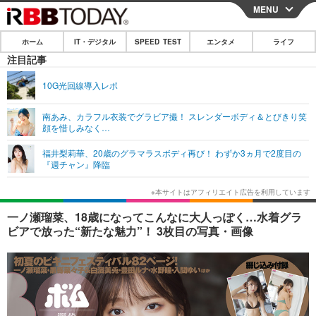
MENU
CLOSE
ホーム
IT・デジタル
SPEED TEST
エンタメ
ライフ
ホーム
注目記事
IT・デジタル
10G光回線導入レポ
IT・デジタルTOP
スマートフォン
SPEED TEST
南あみ、カラフル衣装でグラビア撮！ スレンダーボディ＆とびきり笑
顔を惜しみなく…
ネタ
ガジェット・ツール
エンタメ
福井梨莉華、20歳のグラマラスボディ再び！ わずか3ヵ月で2度目の
ショッピング
その他
『週チャン』降臨
エンタメTOP
映画・ドラマ
ライフ
韓流・K-POP
韓国・芸能
ライフTOP
グルメ
リリース一覧
一ノ瀬瑠菜、18歳になってこんなに大人っぽく…水着グラ
音楽
スポーツ
ペット
ショッピング
ビアで放った“新たな魅力”！ 3枚目の写真・画像
プッシュ通知の停止方法
グラビア
ブログ
その他
ショッピング
その他