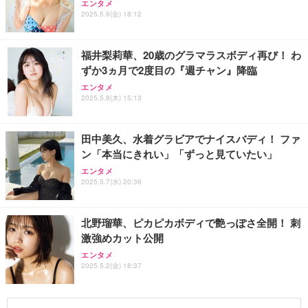
エンタメ
2025.5.9(金) 18:12
福井梨莉華、20歳のグラマラスボディ再び！ わ
ずか3ヵ月で2度目の『週チャン』降臨
エンタメ
2025.5.8(木) 15:13
田中美久、水着グラビアでナイスバディ！ ファ
ン「本当にきれい」「ずっと見ていたい」
エンタメ
2025.5.7(水) 20:36
北野瑠華、ピカピカボディで艶っぽさ全開！ 刺
激強めカット公開
エンタメ
2025.5.2(金) 18:37