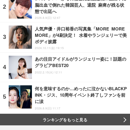
脳出血で倒れた韓国芸人、退院 麻痺が残る状
態で出廷へ
2026.8.9(日) 12:47
人気声優・井口裕香の写真集「MORE MORE
MORE」が4刷決定！ 水着やランジェリーで美
ボディ披露
2024.10.11(金) 19:15
あの注目アイドルがランジェリー姿に！話題の
グラビアBEST20
2022.2.15(火) 12:11
何を意味するのか…めったに泣かないBLACKP
INK・ジス、10周年イベント終了しファンを前
に涙
2026.8.9(日) 11:17
ランキングをもっと見る