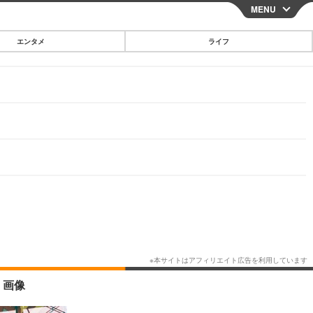
MENU
CLOSE
エンタメ
ライフ
スマートフォン
ガジェット・ツール
その他
映画・ドラマ
韓国・芸能
グルメ
スポーツ
ショッピング
ブログ
その他
・画像