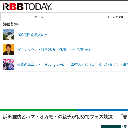
ホーム
IT・デジタル
ホーム
注目記事
IT・デジタル
10G光回線導入レポ
IT・デジタルTOP
SPEED TEST
ダウンタウン・浜田雅功、“休養中の生活”明かす
ネタ
エンタメ
伝説のユニット「H Jungle with t」29年ぶりに復活！ダウンタウン
ショッピング
エンタメTOP
ライフ
韓流・K-POP
ライフTOP
リリース一覧
音楽
ペット
プッシュ通知の停止方法
グラビア
その他
ショッピング
浜田雅功とハマ・オカモトの親子が初めてフェス競演！ 「春はま