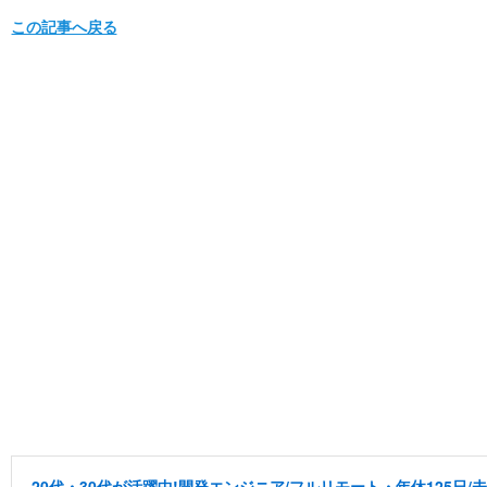
この記事へ戻る
20代・30代が活躍中!開発エンジニア/フルリモート・年休125日/