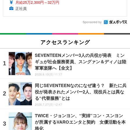
月給25万2,300円～32万円
正社員
Sponsored by
アクセスランキング
SEVENTEENメンバー3人の兵役が発表 ミン
ギュが社会服務要員、スングァン＆ディノは陸
軍軍楽隊へ【全文】
2026.8.10(月) 11:17
同じSEVENTEENなのになぜ違う？ 新たに兵
役が発表されたメンバー2人、現役兵とは異な
る“代替服務”とは
2026.7.27(月) 12:47
TWICE・ジョンヨン、“実姉”コン・スンヨン
が所属するVAROエンタと契約 女優活動を本
格化