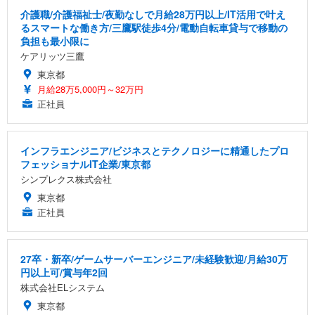
介護職/介護福祉士/夜勤なしで月給28万円以上/IT活用で叶え
るスマートな働き方/三鷹駅徒歩4分/電動自転車貸与で移動の
負担も最小限に
ケアリッツ三鷹
東京都
月給28万5,000円～32万円
正社員
インフラエンジニア/ビジネスとテクノロジーに精通したプロ
フェッショナルIT企業/東京都
シンプレクス株式会社
東京都
正社員
27卒・新卒/ゲームサーバーエンジニア/未経験歓迎/月給30万
円以上可/賞与年2回
株式会社ELシステム
東京都