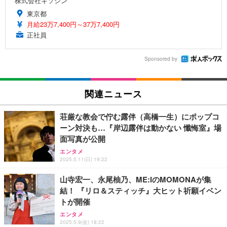
株式会社キソシン
東京都
月給23万7,400円～37万7,400円
正社員
Sponsored by
関連ニュース
荘厳な教会で佇む露伴（高橋一生）にポップコ
ーン対決も…『岸辺露伴は動かない 懺悔室』場
面写真が公開
エンタメ
2025.5.11(日) 19:22
山寺宏一、永尾柚乃、ME:IのMOMONAが集
結！ 『リロ＆スティッチ』大ヒット祈願イベン
トが開催
エンタメ
2025.5.9(金) 18:22