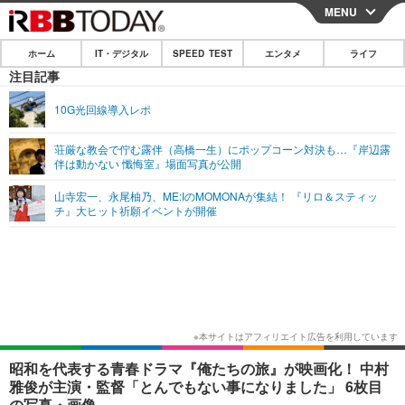
MENU
CLOSE
ホーム
IT・デジタル
SPEED TEST
エンタメ
ライフ
ホーム
注目記事
IT・デジタル
10G光回線導入レポ
IT・デジタルTOP
スマートフォン
SPEED TEST
荘厳な教会で佇む露伴（高橋一生）にポップコーン対決も…『岸辺露
伴は動かない 懺悔室』場面写真が公開
ネタ
ガジェット・ツール
エンタメ
山寺宏一、永尾柚乃、ME:IのMOMONAが集結！ 『リロ＆スティッ
ショッピング
その他
チ』大ヒット祈願イベントが開催
エンタメTOP
映画・ドラマ
ライフ
韓流・K-POP
韓国・芸能
ライフTOP
グルメ
リリース一覧
音楽
スポーツ
ペット
ショッピング
プッシュ通知の停止方法
グラビア
ブログ
その他
ショッピング
その他
昭和を代表する青春ドラマ『俺たちの旅』が映画化！ 中村
雅俊が主演・監督「とんでもない事になりました」 6枚目
の写真・画像