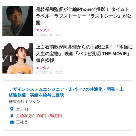
是枝裕和監督が全編iPhoneで撮影！ タイムト
ラベル・ラブストーリー『ラストシーン』が公
開
エンタメ
2025.5.9(金) 12:36
上白石萌歌が向井理からの手紙に涙！ 「本当に
人生の宝物」 映画『パリピ孔明 THE MOVIE』
舞台挨拶
エンタメ
2025.5.9(金) 12:25
デザインシステムエンジニア・UIパーツの共通化・開発・未
経験歓迎・実績を給与に反映
株式会社キソシン
東京都
月給30万2,300円～54万円
正社員