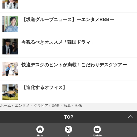
【坂道グループニュース】ーエンタメRBBー
今観るべきオススメ「韓国ドラマ」
快適デスクのヒントが満載！こだわりデスクツアー
【進化するオフィス】
写真・画像
ホーム
›
エンタメ
›
グラビア
›
記事
›
TOP
Home
X
YouTube