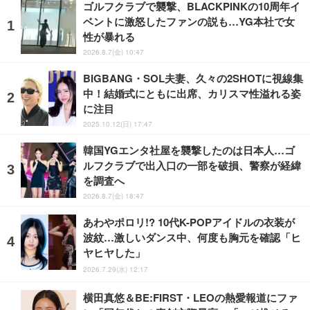
ゴルフクラブで襲撃、BLACKPINKの10周年イ
ベントに激怒したファンの説も…YG本社で女
性が暴れる
2026.8.7(金) 10:47
BIGBANG・SOL夫妻、久々の2SHOTに視線集
中！結婚式にともに出席、カリスマ性溢れる姿
に注目
2025.10.12(日) 17:47
韓国YGエンタ社屋を襲撃したのは日本人…ゴ
ルフクラブで出入口の一部を破損、警察が経緯
を調査へ
2026.8.7(金) 18:47
あわやポロリ!? 10代K-POPアイドルの衣装が
波紋…激しいダンス中、何度も胸元を確認「ヒ
ヤヒヤした」
2026.7.29(水) 12:17
横田真悠＆BE:FIRST・LEOの熱愛報道にファ