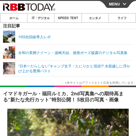
MENU
CLOSE
ホーム
IT・デジタル
SPEED TEST
エンタメ
ライフ
ホーム
注目記事
IT・デジタル
10G光回線導入レポ
IT・デジタルTOP
スマートフォン
SPEED TEST
令和の美脚クイーン・波崎天結、挑発ポーズ披露のデジタル写真集
ネタ
ガジェット・ツール
エンタメ
“日本一だらしない”キャンプ女子・たにりかと混浴!? 水面越しに浮か
ショッピング
その他
び上がる豊満バスト
エンタメTOP
映画・ドラマ
ライフ
韓流・K-POP
韓国・芸能
ライフTOP
グルメ
リリース一覧
イマドキガール・福田ルミカ、2nd写真集への期待高ま
音楽
スポーツ
ペット
ショッピング
る“新たな先行カット”特別公開！ 5枚目の写真・画像
プッシュ通知の停止方法
グラビア
ブログ
その他
ショッピング
その他