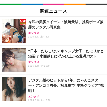
関連ニュース
令和の美脚クイーン・波崎天結、挑発ポーズ披
露のデジタル写真集
エンタメ
2025.5.17(土) 14:11
“日本一だらしない”キャンプ女子・たにりかと
混浴!? 水面越しに浮かび上がる豊満バスト
エンタメ
2025.5.16(金) 20:41
デジタル版のヒットから1年…にゃんこスタ
ー・アンゴラ村長、写真集で“本格グラビア”挑
戦！
エンタメ
2025.5.16(金) 18:20