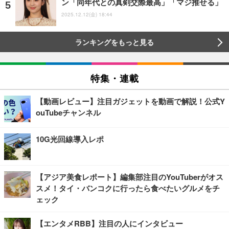
ン「同年代との真剣交際最高」「マジ推せる」
2025.12.12(金) 18:44
ランキングをもっと見る
特集・連載
【動画レビュー】注目ガジェットを動画で解説！公式Y
ouTubeチャンネル
10G光回線導入レポ
【アジア美食レポート】編集部注目のYouTuberがオス
スメ！タイ・バンコクに行ったら食べたいグルメをチ
ェック
【エンタメRBB】注目の人にインタビュー