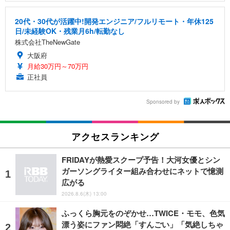
20代・30代が活躍中!開発エンジニア/フルリモート・年休125
日/未経験OK・残業月6h/転勤なし
株式会社TheNewGate
大阪府
月給30万円～70万円
正社員
Sponsored by
アクセスランキング
FRIDAYが熱愛スクープ予告！大河女優とシン
ガーソングライター組み合わせにネットで憶測
広がる
2026.8.6(木) 13:00
ふっくら胸元をのぞかせ…TWICE・モモ、色気
漂う姿にファン悶絶「すんごい」「気絶しちゃ