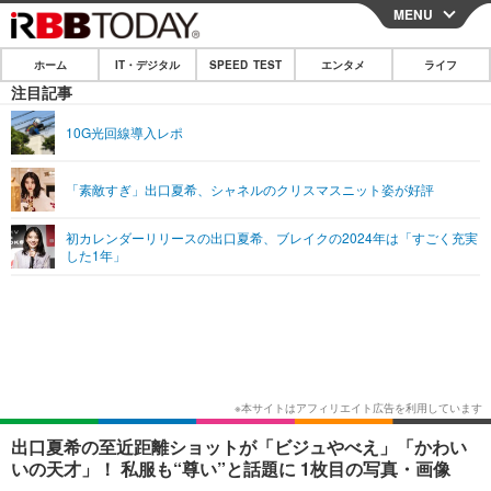
MENU
CLOSE
ホーム
IT・デジタル
SPEED TEST
エンタメ
ライフ
ホーム
注目記事
IT・デジタル
10G光回線導入レポ
IT・デジタルTOP
スマートフォン
SPEED TEST
「素敵すぎ」出口夏希、シャネルのクリスマスニット姿が好評
ネタ
ガジェット・ツール
エンタメ
初カレンダーリリースの出口夏希、ブレイクの2024年は「すごく充実
ショッピング
その他
した1年」
エンタメTOP
映画・ドラマ
ライフ
韓流・K-POP
韓国・芸能
ライフTOP
グルメ
リリース一覧
音楽
スポーツ
ペット
ショッピング
プッシュ通知の停止方法
グラビア
ブログ
その他
ショッピング
その他
出口夏希の至近距離ショットが「ビジュやべえ」「かわい
いの天才」！ 私服も“尊い”と話題に 1枚目の写真・画像