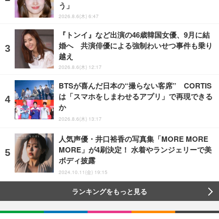
う」
2026.8.6(木) 6:47
『トンイ』など出演の46歳韓国女優、9月に結
婚へ 共演俳優による強制わいせつ事件も乗り
越え
2026.8.6(木) 12:17
BTSが喜んだ日本の“撮らない客席” CORTIS
は「スマホをしまわせるアプリ」で再現できる
か
2026.8.6(木) 13:17
人気声優・井口裕香の写真集「MORE MORE
MORE」が4刷決定！ 水着やランジェリーで美
ボディ披露
2024.10.11(金) 19:15
ランキングをもっと見る