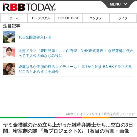
MENU
CLOSE
ホーム
IT・デジタル
SPEED TEST
エンタメ
ライフ
ホーム
注目記事
IT・デジタル
10G光回線導入レポ
IT・デジタルTOP
スマートフォン
SPEED TEST
大河ドラマ『豊臣兄弟！』に白石聖、NHK正式発表！ 永野芽郁に代わ
って主人公の幼なじみ役に
ネタ
ガジェット・ツール
エンタメ
綾瀬はるか主演の終活コメディーも！ 6月から始まるNHKドラマの見
ショッピング
その他
どころとあらすじを紹介
エンタメTOP
映画・ドラマ
ライフ
韓流・K-POP
韓国・芸能
ライフTOP
グルメ
リリース一覧
音楽
スポーツ
ペット
ショッピング
プッシュ通知の停止方法
グラビア
ブログ
その他
ショッピング
その他
ヤミ金撲滅のため立ち上がった雑草弁護士たち…空白の3日
間、密室劇の謎 『新プロジェクトX』 1枚目の写真・画像