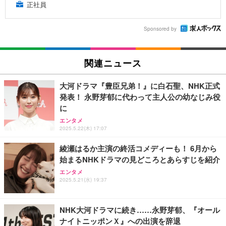
正社員
Sponsored by
関連ニュース
大河ドラマ『豊臣兄弟！』に白石聖、NHK正式
発表！ 永野芽郁に代わって主人公の幼なじみ役
に
エンタメ
2025.5.22(木) 17:07
綾瀬はるか主演の終活コメディーも！ 6月から
始まるNHKドラマの見どころとあらすじを紹介
エンタメ
2025.5.21(水) 19:37
NHK大河ドラマに続き……永野芽郁、『オール
ナイトニッポンＸ』への出演を辞退