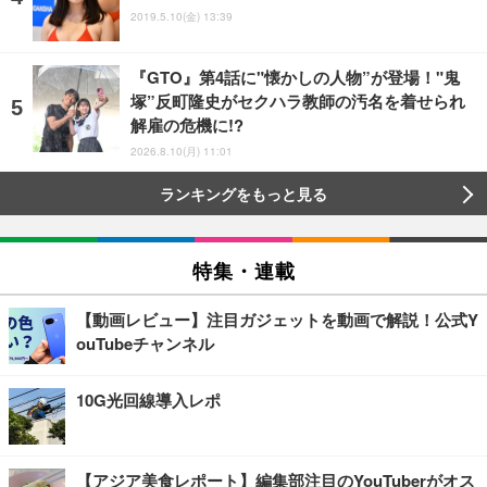
2019.5.10(金) 13:39
『GTO』第4話に"懐かしの人物”が登場！"鬼
塚”反町隆史がセクハラ教師の汚名を着せられ
解雇の危機に!?
2026.8.10(月) 11:01
ランキングをもっと見る
特集・連載
【動画レビュー】注目ガジェットを動画で解説！公式Y
ouTubeチャンネル
10G光回線導入レポ
【アジア美食レポート】編集部注目のYouTuberがオス