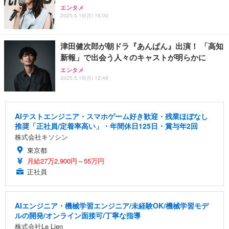
エンタメ
2025.5.19(月) 16:00
津田健次郎が朝ドラ『あんぱん』出演！ 「高知
新報」で出会う人々のキャストが明らかに
エンタメ
2025.5.19(月) 12:48
AIテストエンジニア・スマホゲーム好き歓迎・残業ほぼなし
推奨「正社員/定着率高い」・年間休日125日・賞与年2回
株式会社キソシン
東京都
月給27万2,900円～55万円
正社員
AIエンジニア・機械学習エンジニア/未経験OK/機械学習モデ
ルの開発/オンライン面接可/丁寧な指導
株式会社Le Lien