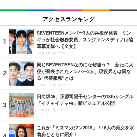
アクセスランキング
SEVENTEENメンバー3人の兵役が発表 ミン
ギュが社会服務要員、スングァン＆ディノは陸
軍軍楽隊へ【全文】
2026.8.10(月) 11:17
同じSEVENTEENなのになぜ違う？ 新たに兵
役が発表されたメンバー2人、現役兵とは異な
る“代替服務”とは
2026.7.27(月) 12:47
日向坂46、正源司陽子センターの18thシングル
『イチャイチャ虫』新ビジュアル公開
2026.8.10(月) 11:17
これが「ミスマガジン2019」！16人の美女を水
着姿とともに紹介！