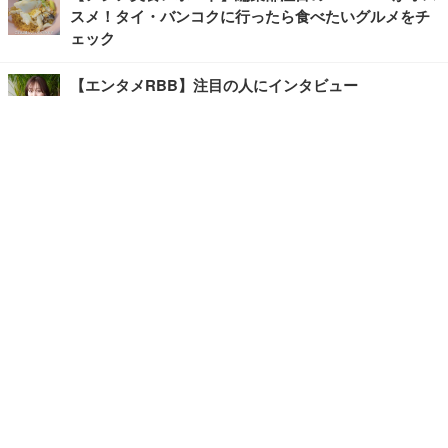
スメ！タイ・バンコクに行ったら食べたいグルメをチ
ェック
【エンタメRBB】注目の人にインタビュー
【坂道グループニュース】ーエンタメRBBー
今観るべきオススメ「韓国ドラマ」
快適デスクのヒントが満載！こだわりデスクツアー
【進化するオフィス】
写真・画像
ホーム
›
エンタメ
›
その他
›
記事
›