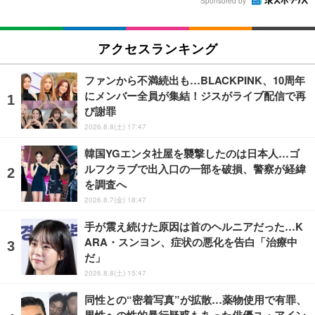
Sponsored by
アクセスランキング
ファンから不満続出も…BLACKPINK、10周年
にメンバー全員が集結！ジスがライブ配信で再
び謝罪
2026.8.8(土) 17:47
韓国YGエンタ社屋を襲撃したのは日本人…ゴ
ルフクラブで出入口の一部を破損、警察が経緯
を調査へ
2026.8.7(金) 18:47
手が震え続けた原因は首のヘルニアだった…K
ARA・スンヨン、症状の悪化を告白「治療中
だ」
2026.8.8(土) 15:47
同性との“密着写真”が拡散…薬物使用で有罪、