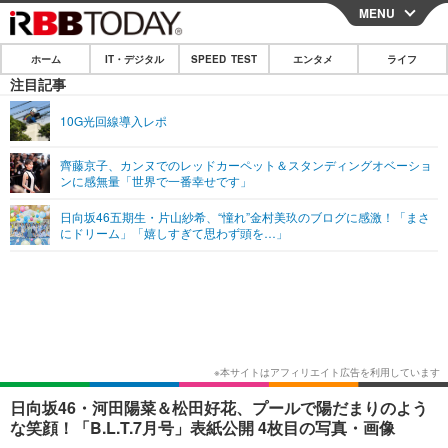
MENU
CLOSE
ホーム
IT・デジタル
SPEED TEST
エンタメ
ライフ
ホーム
注目記事
IT・デジタル
10G光回線導入レポ
IT・デジタルTOP
スマートフォン
SPEED TEST
齊藤京子、カンヌでのレッドカーペット＆スタンディングオベーショ
ンに感無量「世界で一番幸せです」
ネタ
ガジェット・ツール
エンタメ
日向坂46五期生・片山紗希、“憧れ”金村美玖のブログに感激！「まさ
ショッピング
その他
にドリーム」「嬉しすぎて思わず頭を…」
エンタメTOP
映画・ドラマ
ライフ
韓流・K-POP
韓国・芸能
ライフTOP
グルメ
リリース一覧
音楽
スポーツ
ペット
ショッピング
プッシュ通知の停止方法
グラビア
ブログ
その他
ショッピング
その他
日向坂46・河田陽菜＆松田好花、プールで陽だまりのよう
な笑顔！「B.L.T.7月号」表紙公開 4枚目の写真・画像