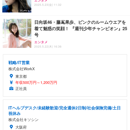
エンタメ
2025.5.23(金) 11:32
日向坂46・藤嶌果歩、ピンクのルームウエアを
着て魅惑の笑顔！ 『週刊少年チャンピオン』25
号
エンタメ
2025.5.22(木) 16:36
戦略/IT営業
株式会社WorkX
東京都
年収500万円～1,200万円
正社員
ITヘルプデスク/未経験歓迎/完全週休2日制/社会保険完備/土日
祝休み
株式会社キソシン
大阪府