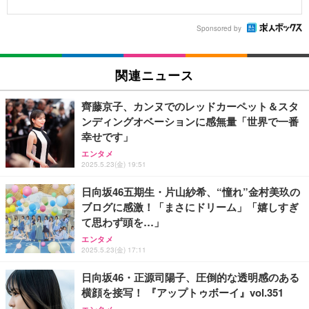
Sponsored by
関連ニュース
齊藤京子、カンヌでのレッドカーペット＆スタ
ンディングオベーションに感無量「世界で一番
幸せです」
エンタメ
2025.5.23(金) 19:51
日向坂46五期生・片山紗希、“憧れ”金村美玖の
ブログに感激！「まさにドリーム」「嬉しすぎ
て思わず頭を…」
エンタメ
2025.5.23(金) 17:11
日向坂46・正源司陽子、圧倒的な透明感のある
横顔を接写！ 『アップトゥボーイ』vol.351