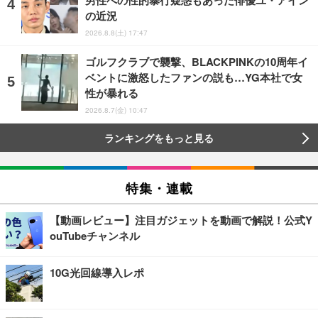
男性への性的暴行疑惑もあった俳優ユ・アイン
の近況
2026.8.8(土) 17:47
ゴルフクラブで襲撃、BLACKPINKの10周年イ
ベントに激怒したファンの説も…YG本社で女
性が暴れる
2026.8.7(金) 10:47
ランキングをもっと見る
特集・連載
【動画レビュー】注目ガジェットを動画で解説！公式Y
ouTubeチャンネル
10G光回線導入レポ