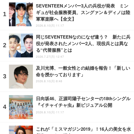
SEVENTEENメンバー3人の兵役が発表 ミン
ギュが社会服務要員、スングァン＆ディノは陸
軍軍楽隊へ【全文】
2026.8.10(月) 11:17
同じSEVENTEENなのになぜ違う？ 新たに兵
役が発表されたメンバー2人、現役兵とは異な
る“代替服務”とは
2026.7.27(月) 12:47
及川光博、一般女性との結婚を報告！「新しい
命を授かっております」
2026.8.10(月) 8:48
日向坂46、正源司陽子センターの18thシングル
『イチャイチャ虫』新ビジュアル公開
2026.8.10(月) 11:17
これが「ミスマガジン2019」！16人の美女を水