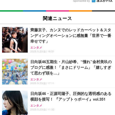
Sponsored by
関連ニュース
齊藤京子、カンヌでのレッドカーペット＆スタ
ンディングオベーションに感無量「世界で一番
幸せです」
エンタメ
2025.5.23(金) 19:51
日向坂46五期生・片山紗希、“憧れ”金村美玖の
ブログに感激！「まさにドリーム」「嬉しすぎ
て思わず頭を…」
エンタメ
2025.5.23(金) 17:11
日向坂46・正源司陽子、圧倒的な透明感のある
横顔を接写！ 『アップトゥボーイ』vol.351
エンタメ
2025.5.23(金) 11:32