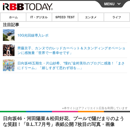
MENU
CLOSE
ホーム
IT・デジタル
SPEED TEST
エンタメ
ライフ
ホーム
注目記事
IT・デジタル
10G光回線導入レポ
IT・デジタルTOP
スマートフォン
SPEED TEST
齊藤京子、カンヌでのレッドカーペット＆スタンディングオベーショ
ンに感無量「世界で一番幸せです」
ネタ
ガジェット・ツール
エンタメ
日向坂46五期生・片山紗希、“憧れ”金村美玖のブログに感激！「まさ
ショッピング
その他
にドリーム」「嬉しすぎて思わず頭を…」
エンタメTOP
映画・ドラマ
ライフ
韓流・K-POP
韓国・芸能
ライフTOP
グルメ
リリース一覧
音楽
スポーツ
ペット
ショッピング
プッシュ通知の停止方法
グラビア
ブログ
その他
ショッピング
その他
日向坂46・河田陽菜＆松田好花、プールで陽だまりのよう
な笑顔！「B.L.T.7月号」表紙公開 7枚目の写真・画像