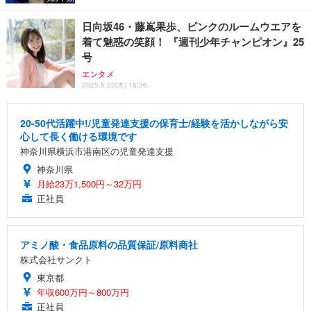
日向坂46・藤嶌果歩、ピンクのルームウエアを
着て魅惑の笑顔！ 『週刊少年チャンピオン』25
号
エンタメ
2025.5.22(木) 16:36
20-50代活躍中!/児童発達支援の保育士/経験を活かしながら安
心して長く働ける環境です
神奈川県横浜市港南区の児童発達支援
神奈川県
月給23万1,500円～32万円
正社員
アミノ酸・食品原料の品質保証/原料商社
株式会社サンクト
東京都
年収600万円～800万円
正社員