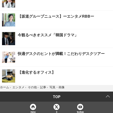
【坂道グループニュース】ーエンタメRBBー
今観るべきオススメ「韓国ドラマ」
快適デスクのヒントが満載！こだわりデスクツアー
【進化するオフィス】
写真・画像
ホーム
›
エンタメ
›
その他
›
記事
›
TOP
Home
X
YouTube