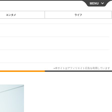
MENU
CLOSE
エンタメ
ライフ
スマートフォン
ガジェット・ツール
その他
映画・ドラマ
韓国・芸能
グルメ
スポーツ
ショッピング
ブログ
その他