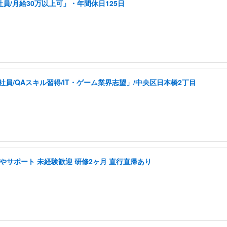
員/月給30万以上可」・年間休日125日
員/QAスキル習得/IT・ゲーム業界志望」/中央区日本橋2丁目
やサポート 未経験歓迎 研修2ヶ月 直行直帰あり