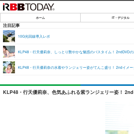
ホーム
IT・デジタル
ホーム
注目記事
IT・デジタル
10G光回線導入レポ
IT・デジタルTOP
SPEED TEST
KLP48・行天優莉奈、しっとり艶やかな魅惑のバスタイム！ 2ndDV
ネタ
エンタメ
KLP48・行天優莉奈の水着やランジェリー姿がてんこ盛り！ 2ndイメ
ショッピング
エンタメTOP
ライフ
韓流・K-POP
ライフTOP
リリース一覧
KLP48・行天優莉奈、色気あふれる紫ランジェリー姿！ 2n
音楽
ペット
プッシュ通知の停止方法
グラビア
その他
ショッピング