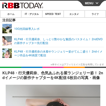
MENU
CLOSE
ホーム
IT・デジタル
SPEED TEST
エンタメ
ライフ
ホーム
注目記事
IT・デジタル
10G光回線導入レポ
IT・デジタルTOP
スマートフォン
SPEED TEST
KLP48・行天優莉奈、しっとり艶やかな魅惑のバスタイム！ 2ndDVD
の新作チャプター先行配信
ネタ
ガジェット・ツール
エンタメ
KLP48・行天優莉奈の水着やランジェリー姿がてんこ盛り！ 2ndイメ
ショッピング
その他
ージ作品を4K画質で配信
エンタメTOP
映画・ドラマ
ライフ
韓流・K-POP
韓国・芸能
ライフTOP
グルメ
リリース一覧
KLP48・行天優莉奈、色気あふれる紫ランジェリー姿！ 2n
音楽
スポーツ
ペット
ショッピング
dイメージの新作チャプターを4K配信 6枚目の写真・画像
プッシュ通知の停止方法
グラビア
ブログ
その他
ショッピング
その他