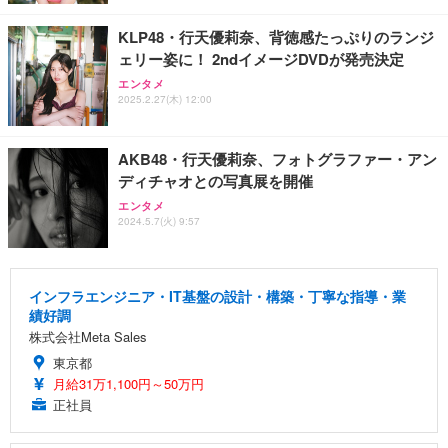
KLP48・行天優莉奈、背徳感たっぷりのランジ
ェリー姿に！ 2ndイメージDVDが発売決定
エンタメ
2025.2.27(木) 12:00
AKB48・行天優莉奈、フォトグラファー・アン
ディチャオとの写真展を開催
エンタメ
2024.5.7(火) 9:57
インフラエンジニア・IT基盤の設計・構築・丁寧な指導・業
績好調
株式会社Meta Sales
東京都
月給31万1,100円～50万円
正社員