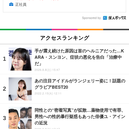
正社員
Sponsored by
アクセスランキング
手が震え続けた原因は首のヘルニアだった…K
ARA・スンヨン、症状の悪化を告白「治療中
だ」
2026.8.8(土) 15:47
あの注目アイドルがランジェリー姿に！話題の
グラビアBEST20
2022.2.15(火) 12:11
同性との“密着写真”が拡散…薬物使用で有罪、
男性への性的暴行疑惑もあった俳優ユ・アイン
の近況
2026.8.8(土) 17:47