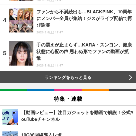
ファンから不満続出も…BLACKPINK、10周年
にメンバー全員が集結！ジスがライブ配信で再
び謝罪
2026.8.8(土) 17:47
手の震えが止まらず…KARA・スンヨン、健康
状態に心配の声 思わぬ形でファンの動画が拡
散
2026.8.8(土) 11:47
ランキングをもっと見る
特集・連載
【動画レビュー】注目ガジェットを動画で解説！公式Y
ouTubeチャンネル
10G光回線導入レポ