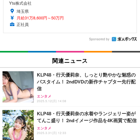
Yts株式会社
埼玉県
月給31万8,600円～50万円
正社員
Sponsored by
関連ニュース
KLP48・行天優莉奈、しっとり艶やかな魅惑の
バスタイム！ 2ndDVDの新作チャプター先行配
信
エンタメ
2025.5.12(月) 14:08
KLP48・行天優莉奈の水着やランジェリー姿が
てんこ盛り！ 2ndイメージ作品を4K画質で配信
エンタメ
2025.3.31(月) 12:33