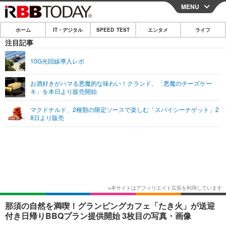
MENU
CLOSE
ホーム
IT・デジタル
SPEED TEST
エンタメ
ライフ
ホーム
注目記事
IT・デジタル
10G光回線導入レポ
IT・デジタルTOP
スマートフォン
SPEED TEST
お酒好きがハマる悪魔的な味わい！クランド、「悪魔のチーズケー
キ」を本日より販売開始
ネタ
ガジェット・ツール
エンタメ
マクドナルド、2種類の限定ソースで楽しむ「スパイシーナゲット」2
ショッピング
その他
8日より販売
エンタメTOP
映画・ドラマ
ライフ
韓流・K-POP
韓国・芸能
ライフTOP
グルメ
リリース一覧
音楽
スポーツ
ペット
ショッピング
プッシュ通知の停止方法
グラビア
ブログ
その他
ショッピング
その他
那須の自然を満喫！グランピングカフェ「たき火」が送迎
付き日帰りBBQプラン提供開始 3枚目の写真・画像