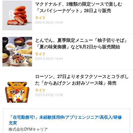
マクドナルド、2種類の限定ソースで楽しむ
「スパイシーナゲット」28日より販売
ライフ
2025.5.26(月) 16:42
とんでん、夏季限定メニュー「柚子切りそば」
「夏の味覚御膳」など6月2日から販売開始
ライフ
2025.5.26(月) 16:04
ローソン、27日よりオタフクソースとコラボし
た「からあげクン お好みソース味」発売
ライフ
2025.5.23(金) 19:28
「在宅勤務可!」未経験採用枠/アプリエンジニア/高収入/研修
充実
株式会社DYMキャリア