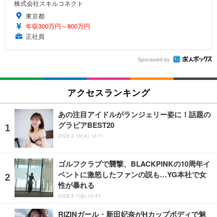
株式会社スキルコネクト
東京都
年収300万円～800万円
正社員
Sponsored by
アクセスランキング
あの注目アイドルがランジェリー姿に！話題の
グラビアBEST20
2022.2.15(火) 12:11
ゴルフクラブで襲撃、BLACKPINKの10周年イ
ベントに激怒したファンの説も…YG本社で女
性が暴れる
2026.8.7(金) 10:47
RIZINガール・新田妃奈がHカップボディで魅