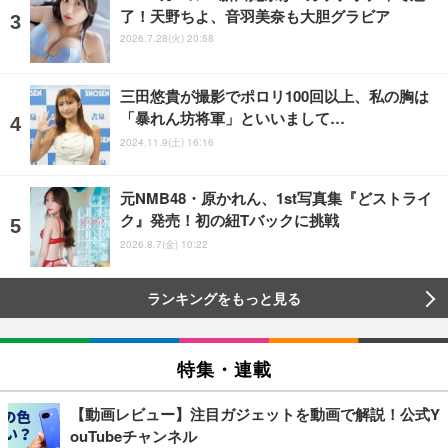
了！天野ちよ、音羽美奈も大胆グラビア
2026.7.28(火) 20:58
三田悠貴が撮影でポロリ100回以上、私の胸は
「暴れん坊将軍」といいまして…
2024.11.9(土) 16:16
元NMB48・原かれん、1st写真集『どストライ
ク』発売！初の紐Tバックに挑戦
2026.8.7(金) 10:22
ランキングをもっと見る
特集・連載
【動画レビュー】注目ガジェットを動画で解説！公式Y
ouTubeチャンネル