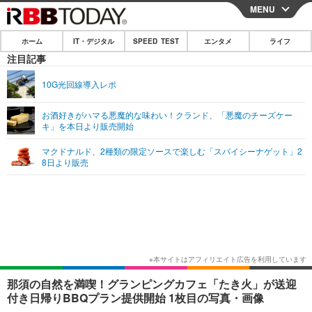
MENU
CLOSE
ホーム
IT・デジタル
SPEED TEST
エンタメ
ライフ
ホーム
注目記事
IT・デジタル
10G光回線導入レポ
IT・デジタルTOP
スマートフォン
SPEED TEST
お酒好きがハマる悪魔的な味わい！クランド、「悪魔のチーズケー
キ」を本日より販売開始
ネタ
ガジェット・ツール
エンタメ
マクドナルド、2種類の限定ソースで楽しむ「スパイシーナゲット」2
ショッピング
その他
8日より販売
エンタメTOP
映画・ドラマ
ライフ
韓流・K-POP
韓国・芸能
ライフTOP
グルメ
リリース一覧
音楽
スポーツ
ペット
ショッピング
プッシュ通知の停止方法
グラビア
ブログ
その他
ショッピング
その他
那須の自然を満喫！グランピングカフェ「たき火」が送迎
付き日帰りBBQプラン提供開始 1枚目の写真・画像