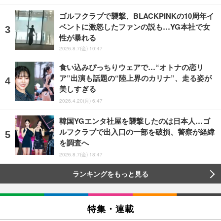
ゴルフクラブで襲撃、BLACKPINKの10周年イ
ベントに激怒したファンの説も…YG本社で女
性が暴れる
2026.8.7(金) 10:47
食い込みぴっちりウェアで…“オトナの恋リ
ア”出演も話題の“陸上界のカリナ”、走る姿が
美しすぎる
2026.4.20(月) 6:47
韓国YGエンタ社屋を襲撃したのは日本人…ゴ
ルフクラブで出入口の一部を破損、警察が経緯
を調査へ
2026.8.7(金) 18:47
ランキングをもっと見る
特集・連載