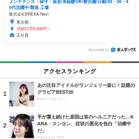
メンテナンス・保守・保全/未経験OK/寮完備/日勤/20・30・4
0代活躍中/製造 工場
株式会社BREXA Next
東京都
月給21万5,000円～
正社員
Sponsored by
アクセスランキング
あの注目アイドルがランジェリー姿に！話題の
グラビアBEST20
2022.2.15(火) 12:11
手が震え続けた原因は首のヘルニアだった…K
ARA・スンヨン、症状の悪化を告白「治療中
だ」
2026.8.8(土) 15:47