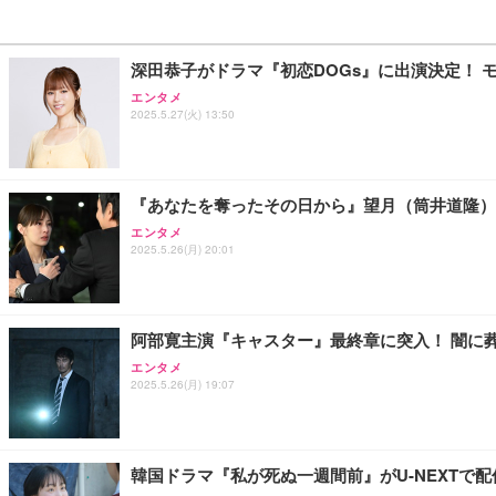
深田恭子がドラマ『初恋DOGs』に出演決定！ 
エンタメ
2025.5.27(火) 13:50
『あなたを奪ったその日から』望月（筒井道隆）
エンタメ
2025.5.26(月) 20:01
阿部寛主演『キャスター』最終章に突入！ 闇に
エンタメ
2025.5.26(月) 19:07
韓国ドラマ『私が死ぬ一週間前』がU-NEXTで