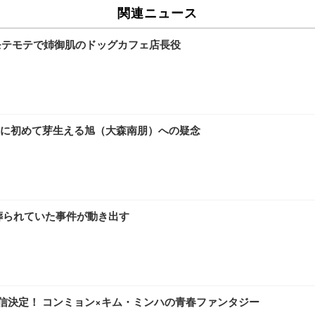
関連ニュース
モテモテで姉御肌のドッグカフェ店長役
に初めて芽生える旭（大森南朋）への疑念
葬られていた事件が動き出す
配信決定！ コンミョン×キム・ミンハの青春ファンタジー