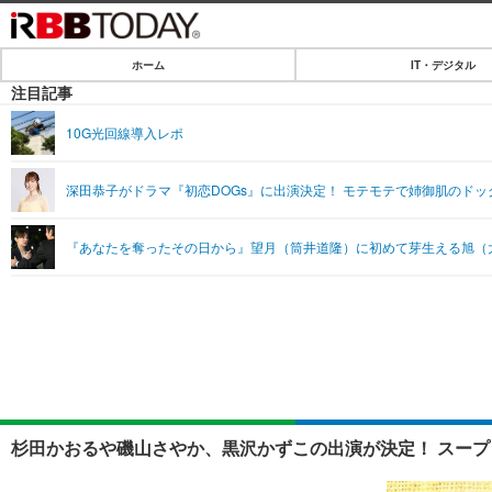
ホーム
IT・デジタル
ホーム
注目記事
IT・デジタル
10G光回線導入レポ
IT・デジタルTOP
SPEED TEST
深田恭子がドラマ『初恋DOGs』に出演決定！ モテモテで姉御肌のド
ネタ
エンタメ
『あなたを奪ったその日から』望月（筒井道隆）に初めて芽生える旭（
ショッピング
エンタメTOP
ライフ
韓流・K-POP
ライフTOP
リリース一覧
音楽
ペット
プッシュ通知の停止方法
グラビア
その他
ショッピング
杉田かおるや磯山さやか、黒沢かずこの出演が決定！ スープ