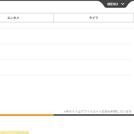
MENU
CLOSE
エンタメ
ライフ
スマートフォン
ガジェット・ツール
その他
映画・ドラマ
韓国・芸能
グルメ
スポーツ
ショッピング
ブログ
その他