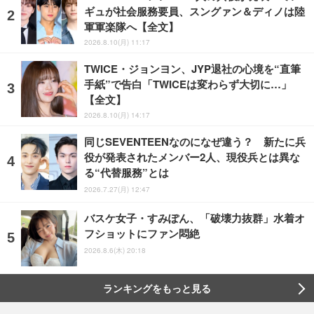
ギュが社会服務要員、スングァン＆ディノは陸
軍軍楽隊へ【全文】
2026.8.10(月) 11:17
TWICE・ジョンヨン、JYP退社の心境を“直筆
手紙”で告白「TWICEは変わらず大切に…」
【全文】
2026.8.10(月) 14:17
同じSEVENTEENなのになぜ違う？ 新たに兵
役が発表されたメンバー2人、現役兵とは異な
る“代替服務”とは
2026.7.27(月) 12:47
バスケ女子・すみぽん、「破壊力抜群」水着オ
フショットにファン悶絶
2026.8.6(木) 20:18
ランキングをもっと見る