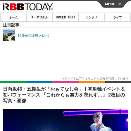
MENU
CLOSE
ホーム
IT・デジタル
SPEED TEST
エンタメ
ライフ
ホーム
注目記事
IT・デジタル
10G光回線導入レポ
IT・デジタルTOP
スマートフォン
SPEED TEST
ネタ
ガジェット・ツール
エンタメ
ショッピング
その他
エンタメTOP
映画・ドラマ
ライフ
韓流・K-POP
韓国・芸能
ライフTOP
グルメ
リリース一覧
日向坂46・五期生が「おもてなし会」！初単独イベント＆
音楽
スポーツ
ペット
ショッピング
初パフォーマンス 「これからも努力を忘れず…」 2枚目の
プッシュ通知の停止方法
写真・画像
グラビア
ブログ
その他
ショッピング
その他