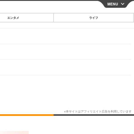
MENU
CLOSE
エンタメ
ライフ
スマートフォン
ガジェット・ツール
その他
映画・ドラマ
韓国・芸能
グルメ
スポーツ
ショッピング
ブログ
その他