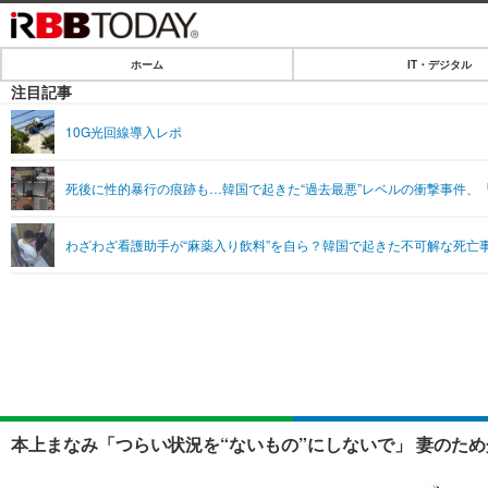
ホーム
IT・デジタル
ホーム
注目記事
IT・デジタル
10G光回線導入レポ
IT・デジタルTOP
SPEED TEST
死後に性的暴行の痕跡も…韓国で起きた“過去最悪”レベルの衝撃事件、
ネタ
エンタメ
わざわざ看護助手が“麻薬入り飲料”を自ら？韓国で起きた不可解な死亡
ショッピング
エンタメTOP
ライフ
韓流・K-POP
ライフTOP
リリース一覧
音楽
ペット
プッシュ通知の停止方法
グラビア
その他
ショッピング
本上まなみ「つらい状況を“ないもの”にしないで」 妻のため