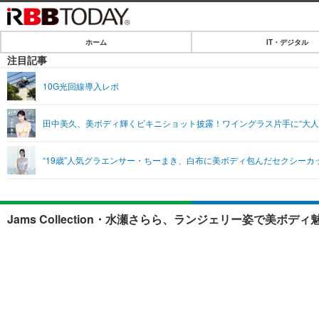
ホーム
IT・デジタル
ホーム
注目記事
IT・デジタル
10G光回線導入レポ
IT・デジタルTOP
SPEED TEST
田中美久、美ボディ輝くビキニショット披露！ワイングラス片手に“大人
ネタ
エンタメ
“19歳”人気グラエンサー・ちーまき、白布に美ボディ包んだセクシーカ
ショッピング
エンタメTOP
ライフ
韓流・K-POP
ライフTOP
リリース一覧
Jams Collection・水瀬さらら、ランジェリー姿で美
音楽
ペット
プッシュ通知の停止方法
グラビア
その他
ショッピング