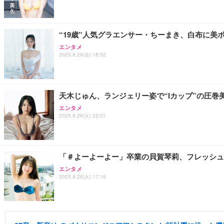
“19歳”人気グラエンサー・ちーまき、白布に美
エンタメ
2025.8.29(金) 18:52
天木じゅん、ランジェリー姿で“Iカップ”の圧巻
エンタメ
2025.8.26(火) 22:01
「＃よーよーよー」卒業の貝賀琴莉、フレッシュ
エンタメ
2025.8.26(火) 17:16