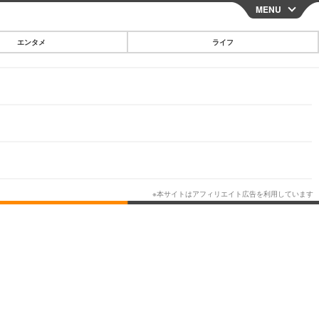
MENU
CLOSE
エンタメ
ライフ
スマートフォン
ガジェット・ツール
その他
映画・ドラマ
韓国・芸能
グルメ
スポーツ
ショッピング
ブログ
その他