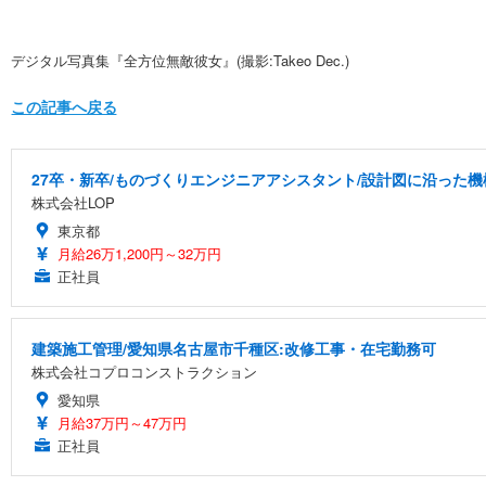
デジタル写真集『全方位無敵彼女』(撮影:Takeo Dec.)
この記事へ戻る
27卒・新卒/ものづくりエンジニアアシスタント/設計図に沿った機
株式会社LOP
東京都
月給26万1,200円～32万円
正社員
建築施工管理/愛知県名古屋市千種区:改修工事・在宅勤務可
株式会社コプロコンストラクション
愛知県
月給37万円～47万円
正社員