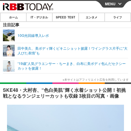
MENU
CLOSE
ホーム
IT・デジタル
SPEED TEST
エンタメ
ライフ
ホーム
注目記事
IT・デジタル
10G光回線導入レポ
IT・デジタルTOP
スマートフォン
SPEED TEST
田中美久、美ボディ輝くビキニショット披露！ワイングラス片手に“大
人びた表情”も
ネタ
ガジェット・ツール
エンタメ
“19歳”人気グラエンサー・ちーまき、白布に美ボディ包んだセクシー
ショッピング
その他
カットを披露！
エンタメTOP
映画・ドラマ
ライフ
韓流・K-POP
韓国・芸能
ライフTOP
グルメ
リリース一覧
SKE48・大村杏、“色白美肌”輝く水着ショット公開！初挑
音楽
スポーツ
ペット
ショッピング
戦となるランジェリーカットも収録 3枚目の写真・画像
プッシュ通知の停止方法
グラビア
ブログ
その他
ショッピング
その他