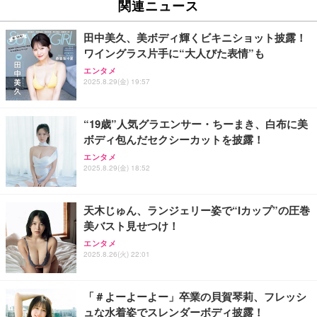
関連ニュース
田中美久、美ボディ輝くビキニショット披露！
ワイングラス片手に“大人びた表情”も
エンタメ
2025.8.29(金) 19:57
“19歳”人気グラエンサー・ちーまき、白布に美
ボディ包んだセクシーカットを披露！
エンタメ
2025.8.29(金) 18:52
天木じゅん、ランジェリー姿で“Iカップ”の圧巻
美バスト見せつけ！
エンタメ
2025.8.26(火) 22:01
「＃よーよーよー」卒業の貝賀琴莉、フレッシ
ュな水着姿でスレンダーボディ披露！