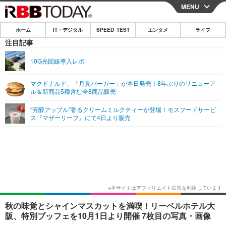
MENU
CLOSE
ホーム
IT・デジタル
SPEED TEST
エンタメ
ライフ
ホーム
注目記事
IT・デジタル
10G光回線導入レポ
IT・デジタルTOP
スマートフォン
SPEED TEST
マクドナルド、「月見バーガー」が本日発売！8年ぶりのリニューア
ル＆新商品5種含む全8商品販売
ネタ
ガジェット・ツール
エンタメ
“芳醇アップル”香るクリームミルクティーが登場！モスフードサービ
ショッピング
その他
ス『マザーリーフ』にて4日より販売
エンタメTOP
映画・ドラマ
ライフ
韓流・K-POP
韓国・芸能
ライフTOP
グルメ
リリース一覧
音楽
スポーツ
ペット
ショッピング
プッシュ通知の停止方法
グラビア
ブログ
その他
ショッピング
その他
秋の味覚とシャインマスカットを満喫！リーベルホテル大
阪、特別ブッフェを10月1日より開催 7枚目の写真・画像