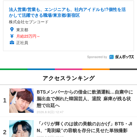
法人営業/営業も、エンジニアも、社内アイドルも!?個性を活
かして活躍できる職場/東京都/新宿区
株式会社セブンコード
東京都
月給23万円～
正社員
Sponsored by
アクセスランキング
BTSメンバーからの借金に飲酒運転…自粛中に
脳出血で倒れた韓国芸人、退院 麻痺が残る状
態で出廷へ
2026.8.9(日) 12:47
「パリが輝くのは彼の美貌のおかげ」BTS・JI
N、“彫刻級”の容貌を存分に見せた単独撮影
2026.8.9(日) 10:47