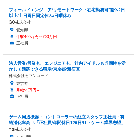
フィールドエンジニア/リモートワーク・在宅勤務可/週休2日
以上/土日両日固定休み/日曜休み
GO株式会社
愛知県
年収400万円～700万円
正社員
法人営業/営業も、エンジニアも、社内アイドルも!?個性を活
かして活躍できる職場/東京都/新宿区
株式会社セブンコード
東京都
月給23万円～
正社員
ゲーム周辺機器・コントローラーの組立スタッフ正社員・有
給消化率高い「正社員/年間休日125日/IT・ゲーム業界志望」
Yts株式会社
神奈川県