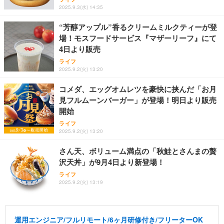
2025.9.3(水) 14:35
“芳醇アップル”香るクリームミルクティーが登
場！モスフードサービス『マザーリーフ』にて
4日より販売
ライフ
2025.9.2(火) 13:20
コメダ、エッグオムレツを豪快に挟んだ「お月
見フルムーンバーガー」が登場！明日より販売
開始
ライフ
2025.9.2(火) 13:20
さん天、ボリューム満点の「秋鮭とさんまの贅
沢天丼」が9月4日より新登場！
ライフ
2025.9.2(火) 13:19
運用エンジニア/フルリモート/6ヶ月研修付き/フリーターOK