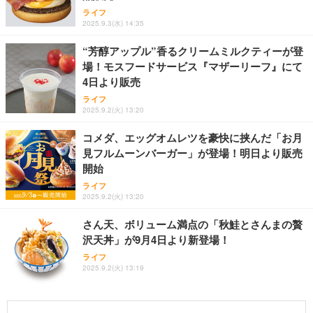
ライフ
2025.9.3(水) 14:35
“芳醇アップル”香るクリームミルクティーが登
場！モスフードサービス『マザーリーフ』にて
4日より販売
ライフ
2025.9.2(火) 13:20
コメダ、エッグオムレツを豪快に挟んだ「お月
見フルムーンバーガー」が登場！明日より販売
開始
ライフ
2025.9.2(火) 13:20
さん天、ボリューム満点の「秋鮭とさんまの贅
沢天丼」が9月4日より新登場！
ライフ
2025.9.2(火) 13:19