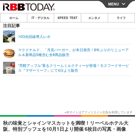
MENU
CLOSE
ホーム
IT・デジタル
SPEED TEST
エンタメ
ライフ
ホーム
注目記事
IT・デジタル
10G光回線導入レポ
IT・デジタルTOP
スマートフォン
SPEED TEST
マクドナルド、「月見バーガー」が本日発売！8年ぶりのリニューア
ル＆新商品5種含む全8商品販売
ネタ
ガジェット・ツール
エンタメ
“芳醇アップル”香るクリームミルクティーが登場！モスフードサービ
ショッピング
その他
ス『マザーリーフ』にて4日より販売
エンタメTOP
映画・ドラマ
ライフ
韓流・K-POP
韓国・芸能
ライフTOP
グルメ
リリース一覧
音楽
スポーツ
ペット
ショッピング
プッシュ通知の停止方法
グラビア
ブログ
その他
ショッピング
その他
秋の味覚とシャインマスカットを満喫！リーベルホテル大
阪、特別ブッフェを10月1日より開催 6枚目の写真・画像