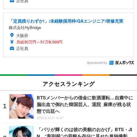
正社員
「定員残りわずか!」/未経験採用枠/QAエンジニア/研修充実
株式会社HyBridge
大阪府
月給30万円～51万8,000円
正社員
Sponsored by
アクセスランキング
BTSメンバーからの借金に飲酒運転…自粛中に
脳出血で倒れた韓国芸人、退院 麻痺が残る状
態で出廷へ
2026.8.9(日) 12:47
「パリが輝くのは彼の美貌のおかげ」BTS・JI
N、“彫刻級”の容貌を存分に見せた単独撮影