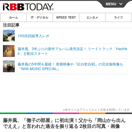
MENU
CLOSE
ホーム
IT・デジタル
SPEED TEST
エンタメ
ライフ
ホーム
注目記事
IT・デジタル
10G光回線導入レポ
IT・デジタルTOP
スマートフォン
SPEED TEST
藤井風、3年ぶりの新作アルバム発売決定！ リードトラック「Hachik
ō」を配信スタート
ネタ
ガジェット・ツール
エンタメ
藤井風の5年間を凝縮！ 密着映像や『紅白歌合戦』の完全版映像も
ショッピング
その他
『NHK MUSIC SPECIAL』
エンタメTOP
映画・ドラマ
ライフ
韓流・K-POP
韓国・芸能
ライフTOP
グルメ
リリース一覧
音楽
スポーツ
ペット
ショッピング
プッシュ通知の停止方法
グラビア
ブログ
その他
ショッピング
その他
藤井風、「徹子の部屋」に初出演！父から「岡山から出ん
でええ」と言われた過去を振り返る 2枚目の写真・画像