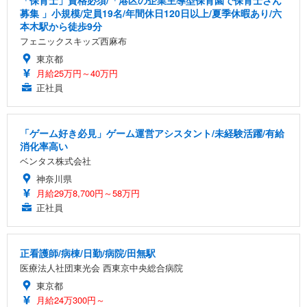
「保育士」資格必須/「港区の企業主導型保育園で保育士さん
募集 」小規模/定員19名/年間休日120日以上/夏季休暇あり/六
本木駅から徒歩9分
フェニックスキッズ西麻布
東京都
月給25万円～40万円
正社員
「ゲーム好き必見」ゲーム運営アシスタント/未経験活躍/有給
消化率高い
ベンタス株式会社
神奈川県
月給29万8,700円～58万円
正社員
正看護師/病棟/日勤/病院/田無駅
医療法人社団東光会 西東京中央総合病院
東京都
月給24万300円～