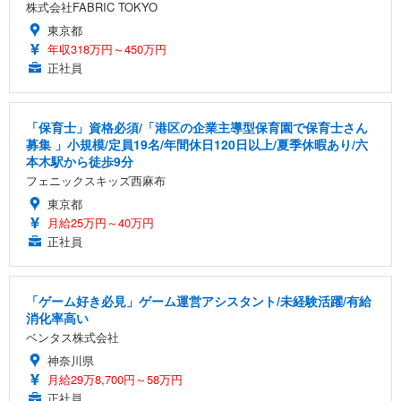
株式会社FABRIC TOKYO
東京都
年収318万円～450万円
正社員
「保育士」資格必須/「港区の企業主導型保育園で保育士さん
募集 」小規模/定員19名/年間休日120日以上/夏季休暇あり/六
本木駅から徒歩9分
フェニックスキッズ西麻布
東京都
月給25万円～40万円
正社員
「ゲーム好き必見」ゲーム運営アシスタント/未経験活躍/有給
消化率高い
ベンタス株式会社
神奈川県
月給29万8,700円～58万円
正社員