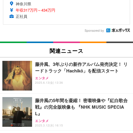
神奈川県
年収317万円～434万円
正社員
Sponsored by
関連ニュース
藤井風、3年ぶりの新作アルバム発売決定！ リ
ードトラック「Hachikō」を配信スタート
エンタメ
2025.6.13(金) 13:36
藤井風の5年間を凝縮！ 密着映像や『紅白歌合
戦』の完全版映像も 『NHK MUSIC SPECIA
L』
エンタメ
2025.3.12(水) 16:15