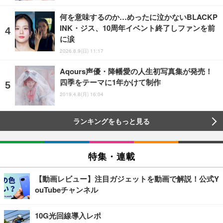
何を意味するのか…めったに泣かないBLACKP
INK・ジス、10周年イベント終了しファンを前
に涙
2026.8.9(日) 11:17
Aqours声優・降幡愛の人生初写真集が発売！
四季をテーマに1年かけて制作
2019.4.8(月) 16:04
ランキングをもっと見る
特集・連載
【動画レビュー】注目ガジェットを動画で解説！公式Y
ouTubeチャンネル
10G光回線導入レポ