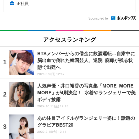
正社員
Sponsored by
アクセスランキング
BTSメンバーからの借金に飲酒運転…自粛中に
脳出血で倒れた韓国芸人、退院 麻痺が残る状
態で出廷へ
2026.8.9(日) 12:47
人気声優・井口裕香の写真集「MORE MORE
MORE」が4刷決定！ 水着やランジェリーで美
ボディ披露
2024.10.11(金) 19:15
あの注目アイドルがランジェリー姿に！話題の
グラビアBEST20
2022.2.15(火) 12:11