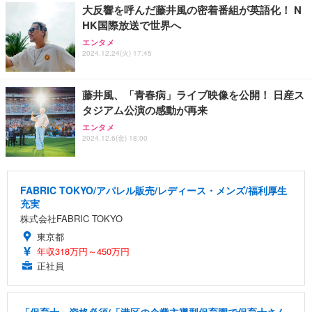
大反響を呼んだ藤井風の密着番組が英語化！ N
HK国際放送で世界へ
エンタメ
2024.12.24(火) 17:45
藤井風、「青春病」ライブ映像を公開！ 日産ス
タジアム公演の感動が再来
エンタメ
2024.12.6(金) 18:00
FABRIC TOKYO/アパレル販売/レディース・メンズ/福利厚生
充実
株式会社FABRIC TOKYO
東京都
年収318万円～450万円
正社員