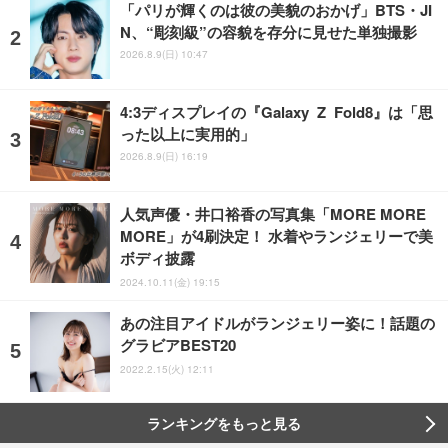
「パリが輝くのは彼の美貌のおかげ」BTS・JI
N、“彫刻級”の容貌を存分に見せた単独撮影
2026.8.9(日) 10:47
4:3ディスプレイの『Galaxy Z Fold8』は「思
った以上に実用的」
2026.8.9(日) 16:19
人気声優・井口裕香の写真集「MORE MORE
MORE」が4刷決定！ 水着やランジェリーで美
ボディ披露
2024.10.11(金) 19:15
あの注目アイドルがランジェリー姿に！話題の
グラビアBEST20
2022.2.15(火) 12:11
ランキングをもっと見る