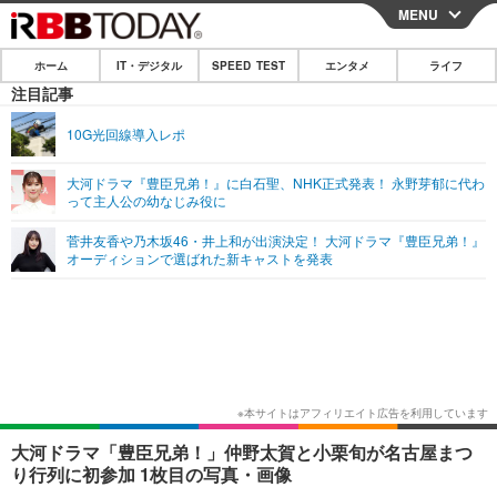
MENU
CLOSE
ホーム
IT・デジタル
SPEED TEST
エンタメ
ライフ
ホーム
注目記事
IT・デジタル
10G光回線導入レポ
IT・デジタルTOP
スマートフォン
SPEED TEST
大河ドラマ『豊臣兄弟！』に白石聖、NHK正式発表！ 永野芽郁に代わ
って主人公の幼なじみ役に
ネタ
ガジェット・ツール
エンタメ
菅井友香や乃木坂46・井上和が出演決定！ 大河ドラマ『豊臣兄弟！』
ショッピング
その他
オーディションで選ばれた新キャストを発表
エンタメTOP
映画・ドラマ
ライフ
韓流・K-POP
韓国・芸能
ライフTOP
グルメ
リリース一覧
音楽
スポーツ
ペット
ショッピング
プッシュ通知の停止方法
グラビア
ブログ
その他
ショッピング
その他
大河ドラマ「豊臣兄弟！」仲野太賀と小栗旬が名古屋まつ
り行列に初参加 1枚目の写真・画像