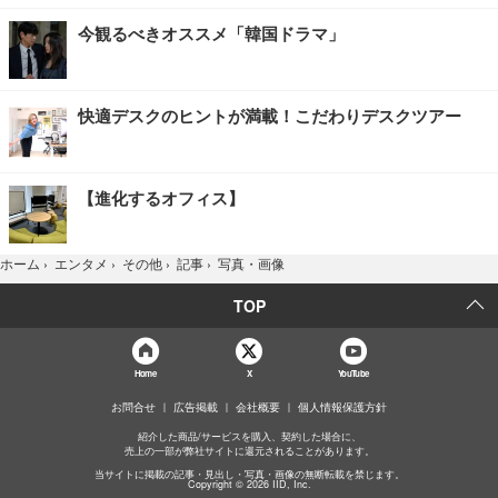
今観るべきオススメ「韓国ドラマ」
快適デスクのヒントが満載！こだわりデスクツアー
【進化するオフィス】
写真・画像
ホーム
›
エンタメ
›
その他
›
記事
›
TOP
Home
X
YouTube
お問合せ
広告掲載
会社概要
個人情報保護方針
紹介した商品/サービスを購入、契約した場合に、
売上の一部が弊社サイトに還元されることがあります。
当サイトに掲載の記事・見出し・写真・画像の無断転載を禁じます。
Copyright © 2026 IID, Inc.