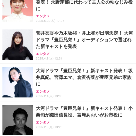
発表！ 永野芽郁に代わって主人公の幼なじみ役
に
エンタメ
2025.5.22(木) 17:07
菅井友香や乃木坂46・井上和が出演決定！ 大河
ドラマ『豊臣兄弟！』オーディションで選ばれ
た新キャストを発表
エンタメ
2025.4.8(火) 12:31
大河ドラマ『豊臣兄弟！』新キャスト発表！ 坂
井真紀、宮澤エマ、倉沢杏菜が豊臣兄弟の家族
に
エンタメ
2025.2.4(火) 13:30
大河ドラマ『豊臣兄弟！』新キャスト発表！ 小
栗旬が織田信長役、宮﨑あおいがお市役に
エンタメ
2025.2.3(月) 13:23