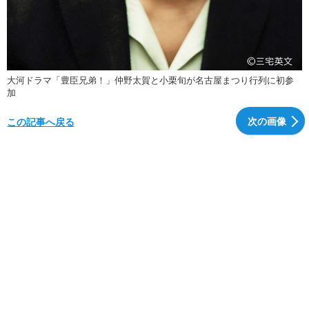
大河ドラマ「豊臣兄弟！」仲野太賀と小栗旬が名古屋まつり行列に初参
加
次の画像
この記事へ戻る