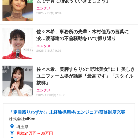
ムで子育て頑張っていきましょう」
エンタメ
2025.7.3(木) 0:34
佐々木希、事務所の先輩・木村佳乃の言葉に
涙…渡部建の不倫騒動をTVで振り返り
エンタメ
2025.7.3(木) 0:06
佐々木希、美脚すらりの“野球美女”に！ 美しき
ユニフォーム姿が話題「最高です」「スタイル
抜群」
エンタメ
2025.4.30(水) 18:08
「定員残りわずか!」未経験採用枠/エンジニア/研修制度充実
株式会社alBee
埼玉県
月給24万円～36万円