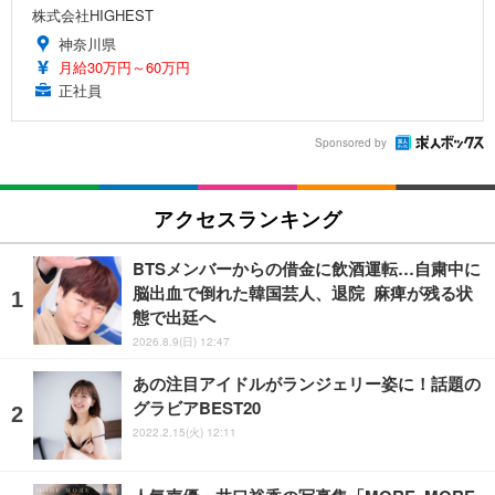
株式会社HIGHEST
神奈川県
月給30万円～60万円
正社員
Sponsored by
アクセスランキング
BTSメンバーからの借金に飲酒運転…自粛中に
脳出血で倒れた韓国芸人、退院 麻痺が残る状
態で出廷へ
2026.8.9(日) 12:47
あの注目アイドルがランジェリー姿に！話題の
グラビアBEST20
2022.2.15(火) 12:11