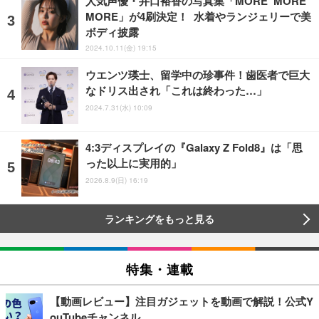
人気声優・井口裕香の写真集「MORE MORE
MORE」が4刷決定！ 水着やランジェリーで美
ボディ披露
2024.10.11(金) 19:15
ウエンツ瑛士、留学中の珍事件！歯医者で巨大
なドリス出され「これは終わった…」
2024.7.31(水) 10:09
4:3ディスプレイの『Galaxy Z Fold8』は「思
った以上に実用的」
2026.8.9(日) 16:19
ランキングをもっと見る
特集・連載
【動画レビュー】注目ガジェットを動画で解説！公式Y
ouTubeチャンネル