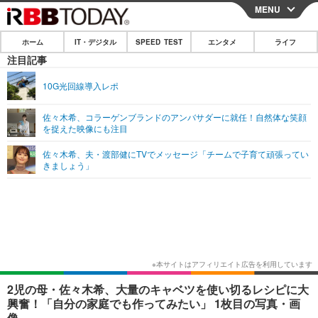
MENU
CLOSE
ホーム
IT・デジタル
SPEED TEST
エンタメ
ライフ
ホーム
注目記事
IT・デジタル
10G光回線導入レポ
IT・デジタルTOP
スマートフォン
SPEED TEST
佐々木希、コラーゲンブランドのアンバサダーに就任！自然体な笑顔
を捉えた映像にも注目
ネタ
ガジェット・ツール
エンタメ
佐々木希、夫・渡部健にTVでメッセージ「チームで子育て頑張ってい
ショッピング
その他
きましょう」
エンタメTOP
映画・ドラマ
ライフ
韓流・K-POP
韓国・芸能
ライフTOP
グルメ
リリース一覧
音楽
スポーツ
ペット
ショッピング
プッシュ通知の停止方法
グラビア
ブログ
その他
ショッピング
その他
2児の母・佐々木希、大量のキャベツを使い切るレシピに大
興奮！「自分の家庭でも作ってみたい」 1枚目の写真・画
像