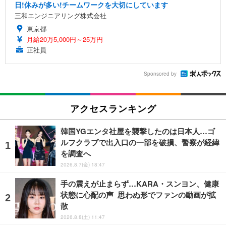
日!休みが多い!チームワークを大切にしています
三和エンジニアリング株式会社
東京都
月給20万5,000円～25万円
正社員
Sponsored by
アクセスランキング
韓国YGエンタ社屋を襲撃したのは日本人…ゴ
ルフクラブで出入口の一部を破損、警察が経緯
を調査へ
2026.8.7(金) 18:47
手の震えが止まらず…KARA・スンヨン、健康
状態に心配の声 思わぬ形でファンの動画が拡
散
2026.8.8(土) 11:47