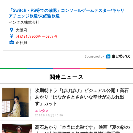
「Switch・PS等での確認」コンソールゲームテスター/キャリ
アチェンジ歓迎/未経験歓迎
ベンタス株式会社
大阪府
月給31万900円～58万円
正社員
Sponsored by
関連ニュース
次期朝ドラ『ばけばけ』ビジュアル公開！髙石
あかり「はなかさとささいな幸せがあふれ出
す」カット
エンタメ
2025.8.13(水) 15:36
髙石あかり「本当に光栄です」 映画『夏の砂の