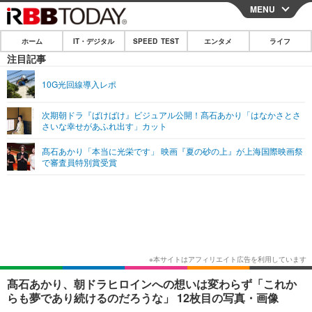
MENU
CLOSE
ホーム
IT・デジタル
SPEED TEST
エンタメ
ライフ
ホーム
注目記事
IT・デジタル
10G光回線導入レポ
IT・デジタルTOP
スマートフォン
SPEED TEST
次期朝ドラ『ばけばけ』ビジュアル公開！髙石あかり「はなかさとさ
さいな幸せがあふれ出す」カット
ネタ
ガジェット・ツール
エンタメ
髙石あかり「本当に光栄です」 映画『夏の砂の上』が上海国際映画祭
ショッピング
その他
で審査員特別賞受賞
エンタメTOP
映画・ドラマ
ライフ
韓流・K-POP
韓国・芸能
ライフTOP
グルメ
リリース一覧
音楽
スポーツ
ペット
ショッピング
プッシュ通知の停止方法
グラビア
ブログ
その他
ショッピング
その他
髙石あかり、朝ドラヒロインへの想いは変わらず「これか
らも夢であり続けるのだろうな」 12枚目の写真・画像