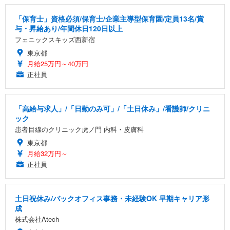
「保育士」資格必須/保育士/企業主導型保育園/定員13名/賞
与・昇給あり/年間休日120日以上
フェニックスキッズ西新宿
東京都
月給25万円～40万円
正社員
「高給与求人」/「日勤のみ可」/「土日休み」/看護師/クリニ
ック
患者目線のクリニック虎ノ門 内科・皮膚科
東京都
月給32万円～
正社員
土日祝休み/バックオフィス事務・未経験OK 早期キャリア形
成
株式会社Atech