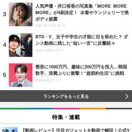
人気声優・井口裕香の写真集「MORE MORE
MORE」が4刷決定！ 水着やランジェリーで美
ボディ披露
2024.10.11(金) 19:15
BTS・V、女子中学生の才能に目を留めた？ ダ
ンス動画に残した“短い一言”に反響続々
2026.7.29(水) 13:17
整形に1000万円、趣味に200万円を投入…韓国
歌手、浪費ぶりに衝撃！“超節約生活”に挑戦
2026.8.8(土) 11:17
ランキングをもっと見る
特集・連載
【動画レビュー】注目ガジェットを動画で解説！公式Y