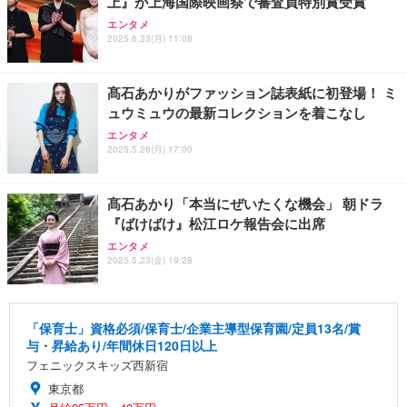
上』が上海国際映画祭で審査員特別賞受賞
エンタメ
2025.6.23(月) 11:08
髙石あかりがファッション誌表紙に初登場！ ミ
ュウミュウの最新コレクションを着こなし
エンタメ
2025.5.26(月) 17:00
髙石あかり「本当にぜいたくな機会」 朝ドラ
『ばけばけ』松江ロケ報告会に出席
エンタメ
2025.5.23(金) 19:28
「保育士」資格必須/保育士/企業主導型保育園/定員13名/賞
与・昇給あり/年間休日120日以上
フェニックスキッズ西新宿
東京都